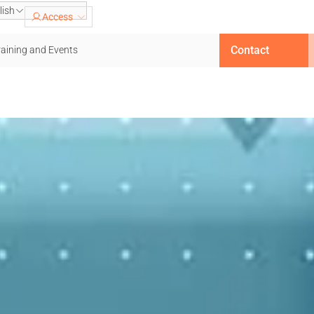
lish
Access
Contact
raining and Events