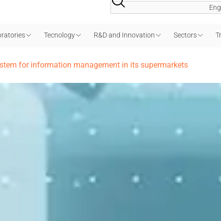
Eng
ratories
Tecnology
R&D and Innovation
Sectors
T
ystem for information management in its supermarkets