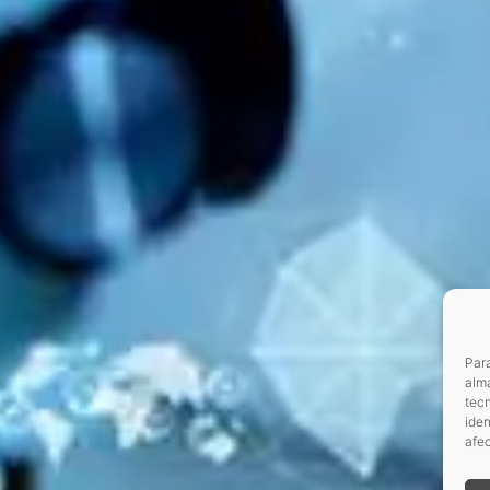
Para
alma
tec
iden
afec