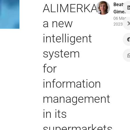
ALIMERKA,
Beatriz
Gimene
06 Mar
a new
2023
intelligent
system
for
information
management
in its
supermarkets