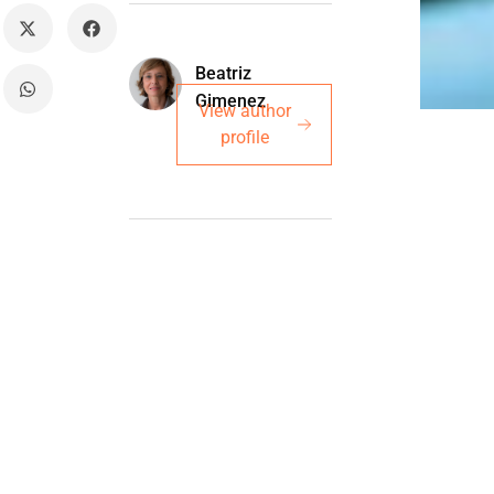
Beatriz
Gimenez
View author
profile