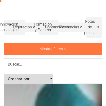
Notas
Innovación
Formación
Legislación
Consumidor
Tendencias
de
tecnológica
y Eventos
prensa
Mostrar filtros