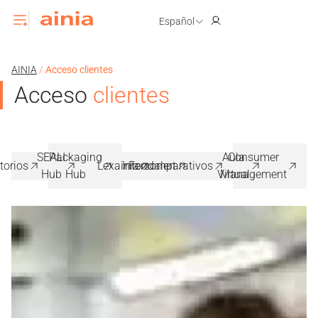
Español
AINIA
/
Acceso clientes
Acceso
clientes
SEALI
Packaging
Aula
Consumer
torios
Lexainia
Intercomparativos
Foodalert
Hub
Hub
Virtual
Management