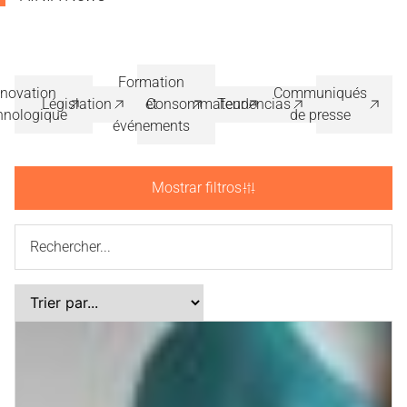
Formation
nnovation
Communiqués
Législation
et
Consommateur
Tendencias
hnologique
de presse
événements
Mostrar filtros