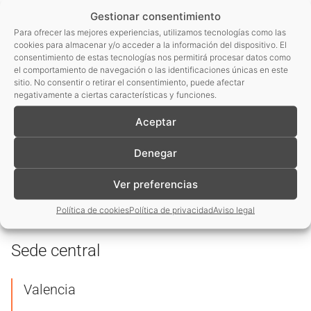
Consiento el uso de mis datos personales para que
Gestionar consentimiento
atiendan mi solicitud, según lo establecido en su
Política
Para ofrecer las mejores experiencias, utilizamos tecnologías como las
cookies para almacenar y/o acceder a la información del dispositivo. El
de Privacidad.
consentimiento de estas tecnologías nos permitirá procesar datos como
el comportamiento de navegación o las identificaciones únicas en este
Consiento el uso de mis datos para recibir información y
sitio. No consentir o retirar el consentimiento, puede afectar
negativamente a ciertas características y funciones.
comunicaciones comerciales de su entidad.
Aceptar
Información básica sobre protección de datos
Denegar
Enviar consulta
Ver preferencias
Política de cookies
Política de privacidad
Aviso legal
Sede central
Valencia