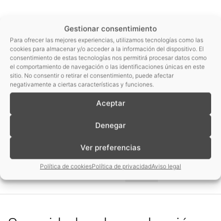
Gestionar consentimiento
Para ofrecer las mejores experiencias, utilizamos tecnologías como las
cookies para almacenar y/o acceder a la información del dispositivo. El
consentimiento de estas tecnologías nos permitirá procesar datos como
el comportamiento de navegación o las identificaciones únicas en este
sitio. No consentir o retirar el consentimiento, puede afectar
negativamente a ciertas características y funciones.
Aceptar
Denegar
Ver preferencias
Casos
Visión
Beneficios
Tecnología
Implantación
de
Rentabilidad
Contactar
química
Política de cookies
Política de privacidad
Aviso legal
éxito