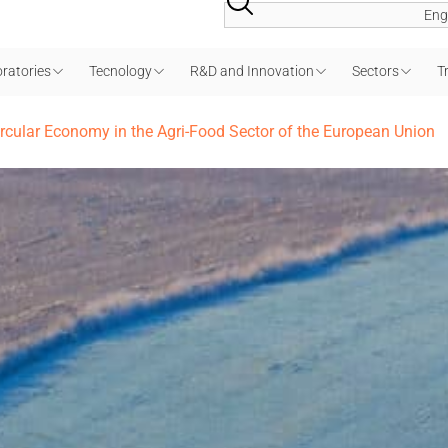
Eng
ratories
Tecnology
R&D and Innovation
Sectors
T
ircular Economy in the Agri-Food Sector of the European Union