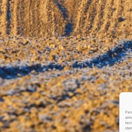
Para
alma
tec
iden