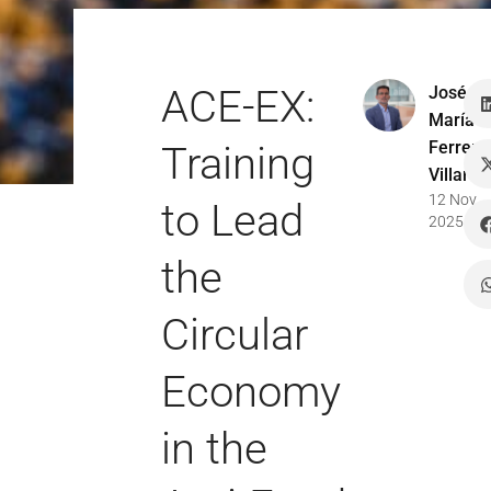
ACE-EX:
José
María
Ferrer
Training
Villar
12 Nov
to Lead
2025
the
Circular
Economy
in the