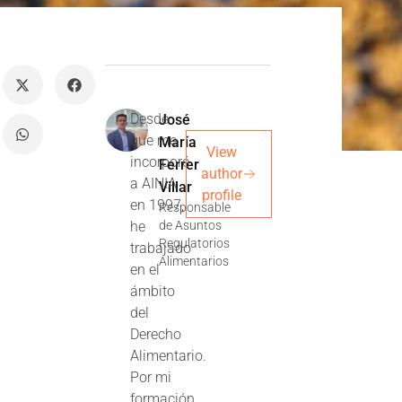
Desde
José
que me
María
View
incorporé
Ferrer
author
a AINIA
Villar
profile
en 1997,
Responsable
he
de Asuntos
Regulatorios
trabajado
Alimentarios
en el
ámbito
del
Derecho
Alimentario.
Por mi
formación