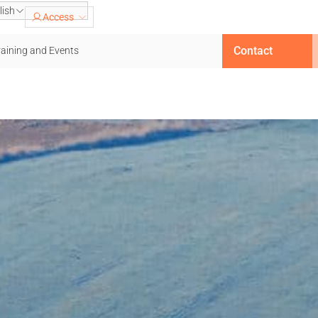
lish
Access
Contact
raining and Events