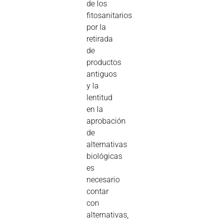
de los
fitosanitarios
por la
retirada
de
productos
antiguos
y la
lentitud
en la
aprobación
de
alternativas
biológicas
es
necesario
contar
con
alternativas,