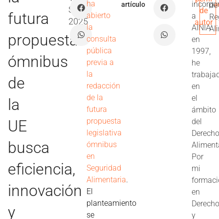
ha
incorpo
artículo
de
Sep
de
futura
abierto
a
Re
2025
autor
la
AINIA
Al
propuesta
consulta
en
pública
1997,
ómnibus
previa a
he
la
trabaja
de
redacción
en
de la
el
la
futura
ámbito
propuesta
UE
del
legislativa
Derech
busca
ómnibus
Aliment
en
Por
eficiencia,
Seguridad
mi
Alimentaria
.
formac
innovación
El
en
planteamiento
Derech
y
se
y