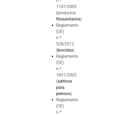
n.º
1107/2009
(productos
fitosanitarios
)
Reglamento
(UE)
n.º
528/2012
(
biocidas
)
Reglamento
(CE)
n.º
1831/2003
(
aditivos
para
piensos
)
Reglamento
(CE)
n.º