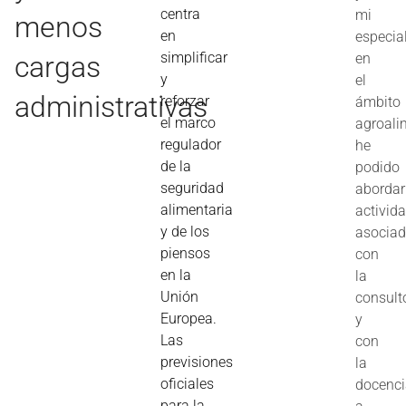
centra
mi
menos
en
especia
simplificar
cargas
en
y
el
administrativas
reforzar
ámbito
el marco
agroali
regulador
he
de la
podido
seguridad
abordar
alimentaria
activid
y de los
asocia
piensos
con
en la
la
Unión
consult
Europea.
y
Las
con
previsiones
la
oficiales
docenc
para la