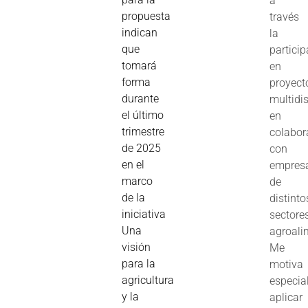
a
propuesta
través
indican
la
que
partici
tomará
en
forma
proyect
durante
multidis
el último
en
trimestre
colabor
de 2025
con
en el
empres
marco
de
de la
distinto
iniciativa
sectore
Una
agroali
visión
Me
para la
motiva
agricultura
especia
y la
aplicar