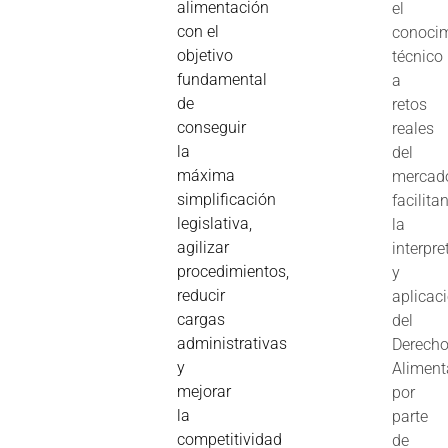
alimentación
el
con el
conoci
objetivo
técnico
fundamental
a
de
retos
conseguir
reales
la
del
máxima
mercad
simplificación
facilita
legislativa,
la
agilizar
interpre
procedimientos,
y
reducir
aplicac
cargas
del
administrativas
Derech
y
Aliment
mejorar
por
la
parte
competitividad
de