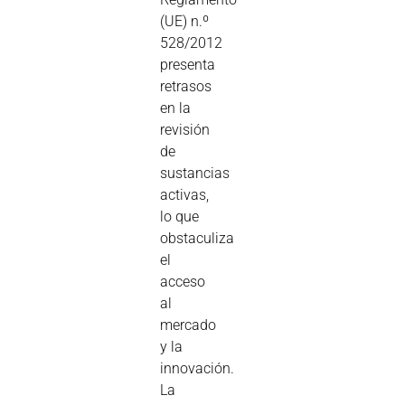
(UE) n.º
528/2012
presenta
retrasos
en la
revisión
de
sustancias
activas,
lo que
obstaculiza
el
acceso
al
mercado
y la
innovación.
La