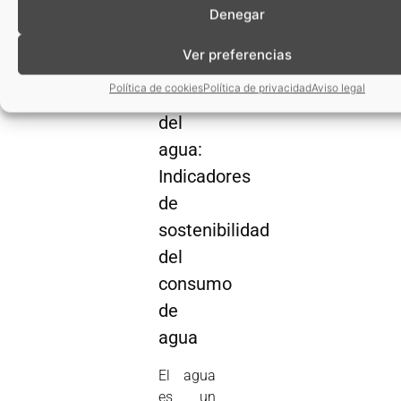
avance.
Denegar
Depuración
Ver preferencias
y
Política de cookies
Política de privacidad
Aviso legal
reutilización
del
agua:
Indicadores
de
sostenibilidad
del
consumo
de
agua
El agua
es un