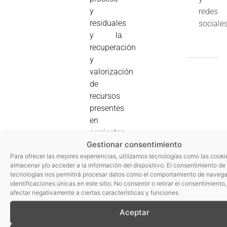
y
redes
residuales
sociales
y la
recuperación
y
valorización
de
recursos
presentes
en
corrientes
Gestionar consentimiento
residuales.
Profesionales
Para ofrecer las mejores experiencias, utilizamos tecnologías como las cooki
almacenar y/o acceder a la información del dispositivo. El consentimiento de
del
tecnologías nos permitirá procesar datos como el comportamiento de navega
sector
identificaciones únicas en este sitio. No consentir o retirar el consentimiento
nos lo
afectar negativamente a ciertas características y funciones.
contarán.
Aceptar
Aquí un