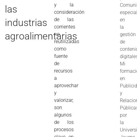
y la
Comuni
las
consideración
especia
de las
industrias
en
corrientes
la
agroalimentarias
no
gestión
reutilizadas
de
como
conteni
fuente
digitale
de
Mi
recursos
formac
a
en
aprovechar
Publici
y
y
valorizar,
Relacio
son
Pública
algunos
por
de los
la
procesos
Univers
clave en