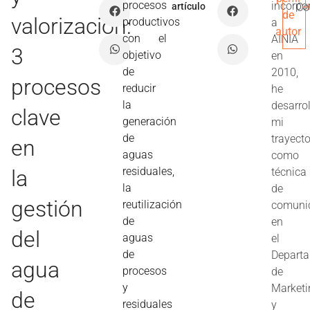
procesos
incorpo
artículo
Co
de
valorización:
productivos
a
autor
con el
AINIA
3
objetivo
en
de
2010,
procesos
reducir
he
la
desarro
clave
generación
mi
de
trayecto
en
aguas
como
residuales,
la
técnica
la
de
gestión
reutilización
comuni
de
en
del
aguas
el
de
Depart
agua
procesos
de
y
Marketi
de
residuales
y