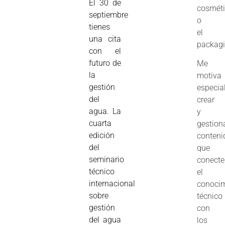
El 30 de
cosmét
septiembre
o
tienes
el
una cita
packagi
con el
futuro de
Me
la
motiva
gestión
especia
del
crear
agua. La
y
cuarta
gestion
edición
conteni
del
que
seminario
conect
técnico
el
internacional
conoci
sobre
técnico
gestión
con
del agua
los