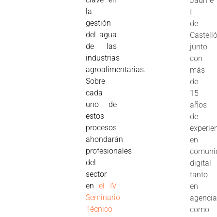
Jaume
la
I
gestión
de
del agua
Castelló
de las
junto
industrias
con
agroalimentarias.
más
Sobre
de
cada
15
uno de
años
estos
de
procesos
experie
ahondarán
en
profesionales
comuni
del
digital
sector
tanto
en
el IV
en
Seminario
agenci
Técnico
como