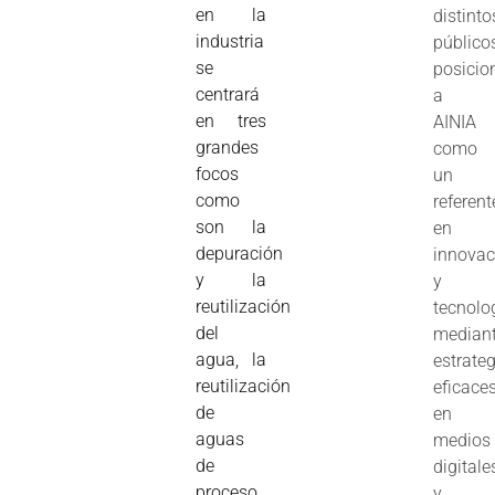
en la
distinto
industria
público
se
posici
centrará
a
en tres
AINIA
grandes
como
focos
un
como
referent
son la
en
depuración
innovac
y la
y
reutilización
tecnolo
del
median
agua, la
estrate
reutilización
eficace
de
en
aguas
medios
de
digitale
proceso
y