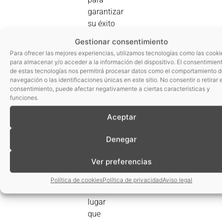
garantizar
su éxito
en el
Gestionar consentimiento
mercado.
Para ofrecer las mejores experiencias, utilizamos tecnologías como las cooki
También
para almacenar y/o acceder a la información del dispositivo. El consentimien
en el
de estas tecnologías nos permitirá procesar datos como el comportamiento 
navegación o las identificaciones únicas en este sitio. No consentir o retirar e
momento
consentimiento, puede afectar negativamente a ciertas características y
de medir
funciones.
el grado
Aceptar
de
aceptación
Denegar
y
preferencias
Ver preferencias
o a la
hora de
Política de cookies
Política de privacidad
Aviso legal
medir el
lugar
que