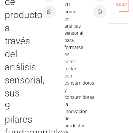
de
autor
70
horas
producto
en
a
análisis
sensorial,
través
para
formarse
del
en
cómo
análisis
testar
con
sensorial,
consumidores
y
sus
consumidoras
9
la
innovación
pilares
de
productos
fundamentales
en