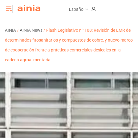
Español
AINIA
/
AINIA News
/
Flash Legislativo nº 108: Revisión de LMR de
determinados fitosanitarios y compuestos de cobre, y nuevo marco
de cooperación frente a prácticas comerciales desleales en la
cadena agroalimentaria