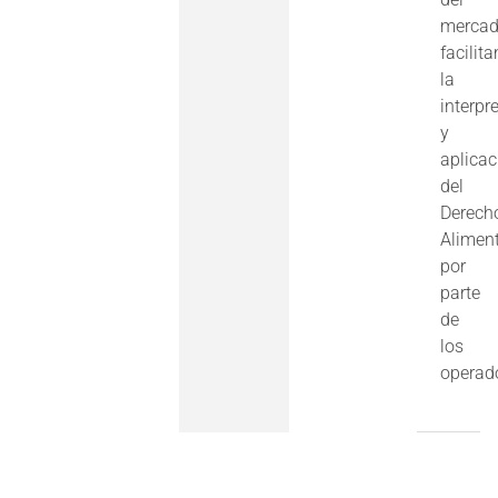
mercad
facilit
la
interpr
y
aplicac
del
Derech
Aliment
por
parte
de
los
operad