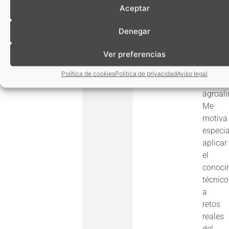
cadena
en
Aceptar
agroalimentaria
colabo
Denegar
con
empre
Ver preferencias
de
distint
Política de cookies
Política de privacidad
Aviso legal
sectore
agroali
Me
motiva
especi
aplicar
el
conoci
técnico
a
retos
reales
del