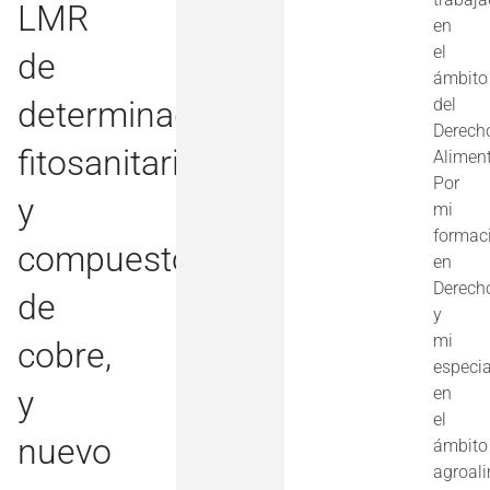
LMR
en
el
de
ámbito
determinados
del
Derech
fitosanitarios
Aliment
Por
y
mi
formac
compuestos
en
Derech
de
y
mi
cobre,
especia
y
en
el
nuevo
ámbito
agroal