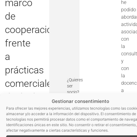
marco
he
podido
de
aborda
activid
cooperación
asocia
con
frente
la
a
consult
y
prácticas
con
la
¿Quieres
comerciales
docenc
ser
a
socio?
desleales
través
Asóciate
Gestionar consentimiento
la
en
Para ofrecer las mejores experiencias, utilizamos tecnologías como las cooki
partici
almacenar y/o acceder a la información del dispositivo. El consentimiento de
en
tecnologías nos permitirá procesar datos como el comportamiento de navega
la
identificaciones únicas en este sitio. No consentir o retirar el consentimiento
proyec
afectar negativamente a ciertas características y funciones.
multidi