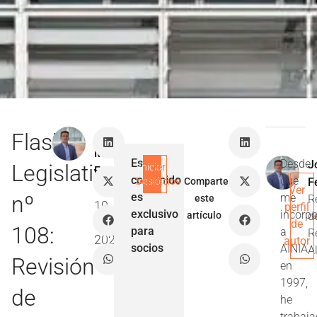
Flash
José
María
Este
Desde
J
Legislativo
Iniciar
Ver
Ferrer
contenido
que
beneficios
sesión
Comparte
Fe
Villar
Ver
es
nº
me
este
R
19
perfil
exclusivo
incorpo
artículo
d
Feb
de
108:
para
a
R
2026
autor
socios
AINIA
A
Revisión
en
1997,
de
he
trabaj