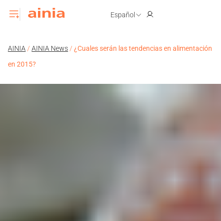
Español
AINIA
/
AINIA News
/
¿Cuales serán las tendencias en alimentación
en 2015?