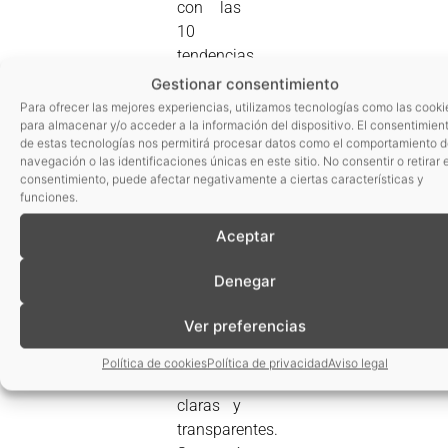
con las
10
tendencias
en
Gestionar consentimiento
alimentación
Para ofrecer las mejores experiencias, utilizamos tecnologías como las cooki
para almacenar y/o acceder a la información del dispositivo. El consentimien
para
de estas tecnologías nos permitirá procesar datos como el comportamiento 
2015:
navegación o las identificaciones únicas en este sitio. No consentir o retirar e
consentimiento, puede afectar negativamente a ciertas características y
1. Etiquetas
funciones.
clear:
De
Aceptar
las
etiquetas
Denegar
limpias
a las
Ver preferencias
etiquetas
cada vez
Política de cookies
Política de privacidad
Aviso legal
más
claras y
transparentes.