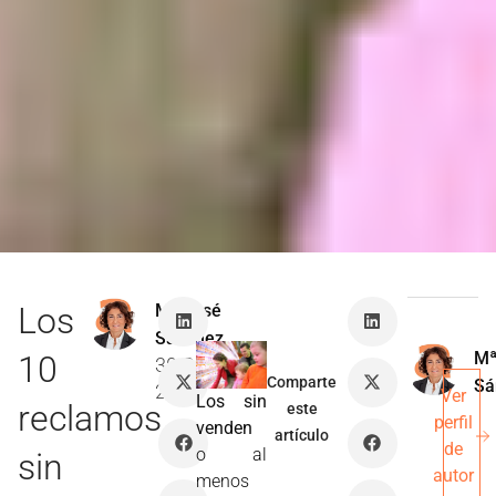
Los
Mª José
Sánchez
Mª
10
30 Oct
Comparte
Sá
2013
Ver
Los sin
reclamos
este
perfil
venden
artículo
de
o al
sin
autor
menos