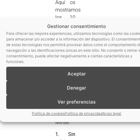
Aquí os
mostramos
los 10
sin más
Gestionar consentimiento
utilizados
Para ofrecer las mejores experiencias, utilizamos tecnologías como las cooki
para almacenar y/o acceder a la información del dispositivo. El consentimien
en el
de estas tecnologías nos permitirá procesar datos como el comportamiento 
lanzamiento
navegación o las identificaciones únicas en este sitio. No consentir o retirar e
de
consentimiento, puede afectar negativamente a ciertas características y
funciones.
productos
de
Aceptar
alimentación
a nivel
Denegar
mundial
en 2012,
Ver preferencias
según
Política de cookies
Política de privacidad
Aviso legal
datos de
Mintel.
1. Sin