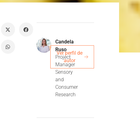
Candela
Ruso
Ver perfil de
Project
autor
Manager
Sensory
and
Consumer
Research