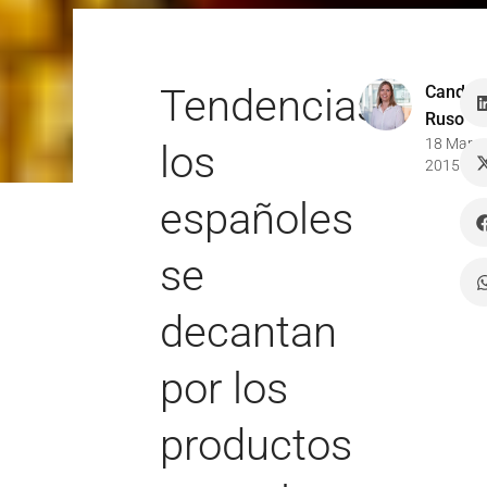
Tendencias:
Candel
Ruso
18 Mar
los
2015
españoles
se
decantan
por los
productos