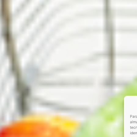
Para
alma
tec
iden