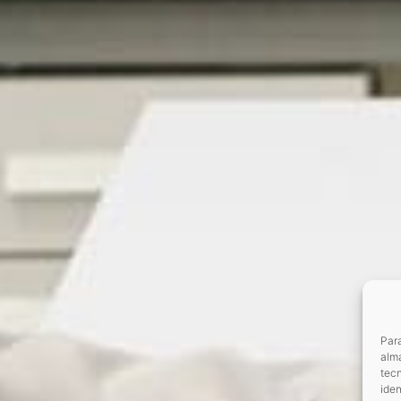
Para
alma
tec
iden