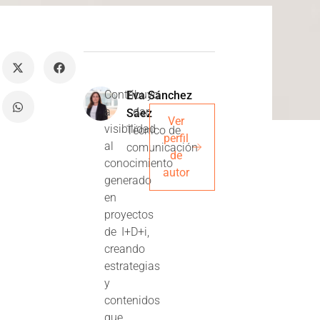
Contribuyo
Eva Sánchez
a dar
Sáez
Ver
visibilidad
Técnico de
perfil
al
comunicación
de
conocimiento
autor
generado
en
proyectos
de I+D+i,
creando
estrategias
y
contenidos
que