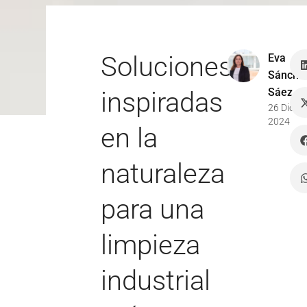
Soluciones
Eva
Sánche
Sáez
inspiradas
26 Dic
2024
en la
naturaleza
para una
limpieza
industrial