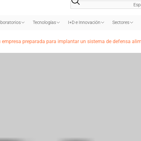
Esp
boratorios
Tecnologías
I+D e Innovación
Sectores
tu empresa preparada para implantar un sistema de defensa ali