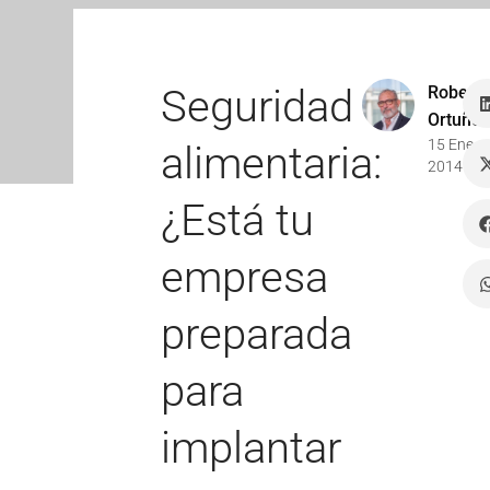
Seguridad
Robert
Ortuño
15 Ene
alimentaria:
2014
¿Está tu
empresa
preparada
para
implantar