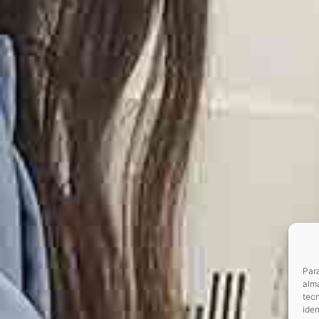
Para
alma
tec
iden