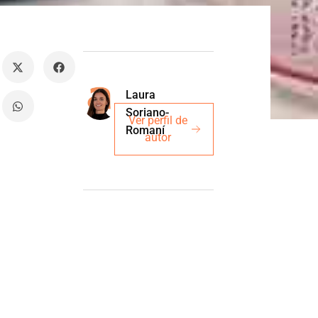
Laura
Soriano-
Ver perfil de
Romaní
autor