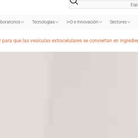
Esp
boratorios
Tecnologías
I+D e Innovación
Sectores
 para que las vesículas extracelulares se conviertan en ingredi