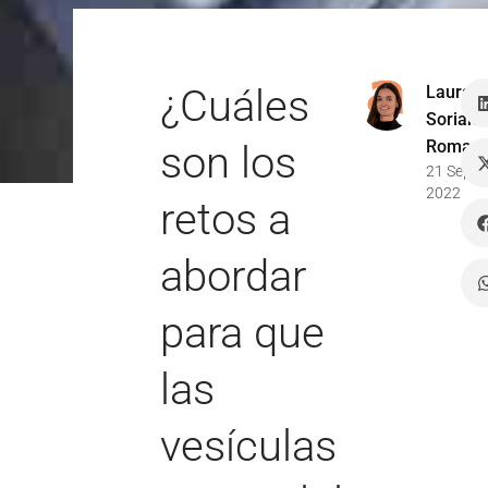
¿Cuáles
Laura
Soriano
Romaní
son los
21 Sep
2022
retos a
abordar
para que
las
vesículas