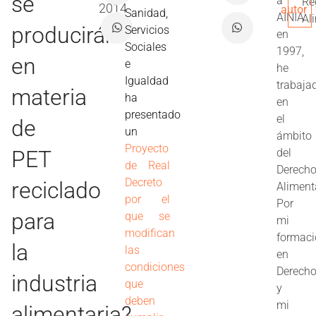
se
a
Re
2014
autor
Sanidad,
AINIA
Al
producirán
Servicios
en
Sociales
1997,
en
e
he
Igualdad
trabaja
materia
ha
en
presentado
el
de
un
ámbito
Proyecto
PET
del
de Real
Derech
Decreto
reciclado
Aliment
por el
Por
para
que se
mi
modifican
formac
la
las
en
condiciones
Derech
industria
que
y
deben
mi
alimentaria?