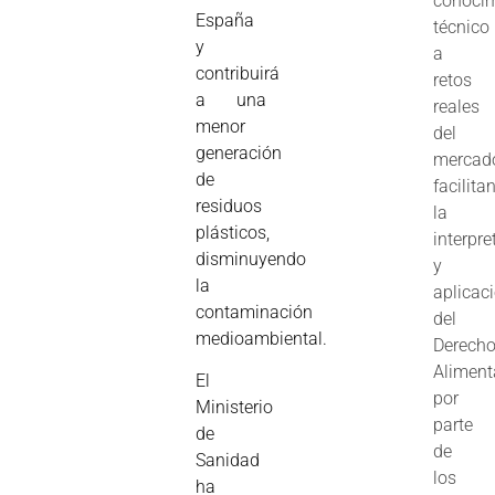
conoci
España
técnico
y
a
contribuirá
retos
a una
reales
menor
del
generación
mercad
de
facilita
residuos
la
plásticos,
interpre
disminuyendo
y
la
aplicac
contaminación
del
medioambiental.
Derech
Aliment
El
por
Ministerio
parte
de
de
Sanidad
los
ha