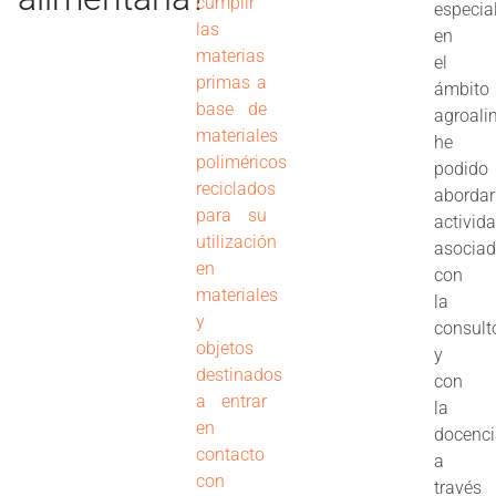
cumplir
especia
las
en
materias
el
primas a
ámbito
base de
agroali
materiales
he
poliméricos
podido
reciclados
abordar
para su
activid
utilización
asocia
en
con
materiales
la
y
consult
objetos
y
destinados
con
a entrar
la
en
docenc
contacto
a
con
través