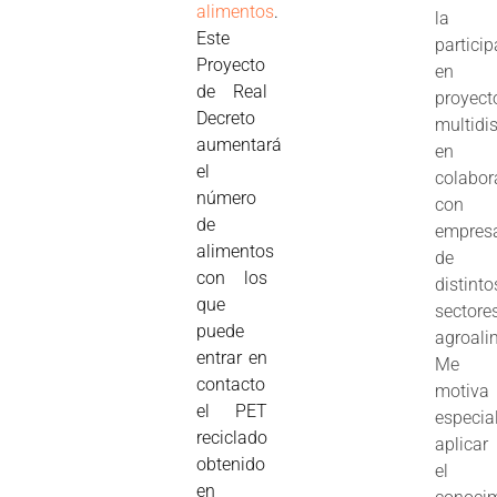
alimentos
.
la
Este
partici
Proyecto
en
de Real
proyect
Decreto
multidis
aumentará
en
el
colabor
número
con
de
empres
alimentos
de
con los
distinto
que
sectore
puede
agroali
entrar en
Me
contacto
motiva
el PET
especia
reciclado
aplicar
obtenido
el
en