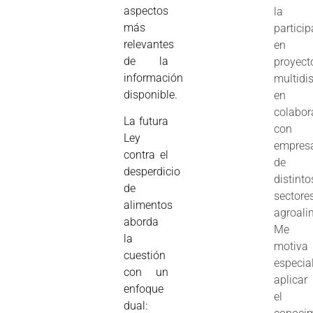
aspectos
la
más
partici
relevantes
en
de la
proyect
información
multidis
disponible.
en
colabor
La futura
con
Ley
empres
contra el
de
desperdicio
distinto
de
sectore
alimentos
agroali
aborda
Me
la
motiva
cuestión
especia
con un
aplicar
enfoque
el
dual: