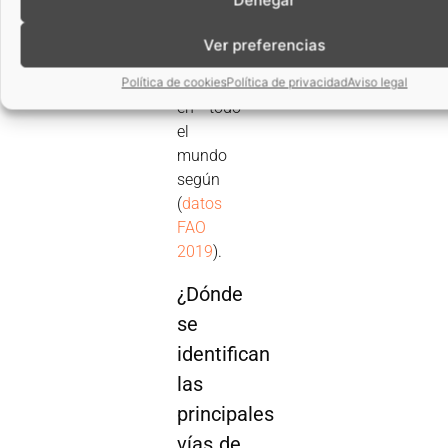
de
alimentos
Ver preferencias
que se
producen
Política de cookies
Política de privacidad
Aviso legal
en todo
el
mundo
según
(
datos
FAO
2019
).
¿Dónde
se
identifican
las
principales
vías de