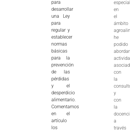
para
especia
desarrollar
en
una Ley
el
para
ámbito
regular y
agroali
establecer
he
normas
podido
básicas
abordar
para la
activid
prevención
asocia
de las
con
pérdidas
la
y el
consult
desperdicio
y
alimentario.
con
Comentamos
la
en el
docenc
artículo
a
los
través