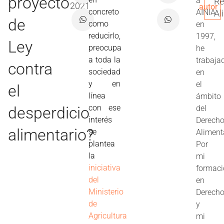
proyecto
a
Re
2021
autor
concreto
AINIA
Al
de
como
en
reducirlo,
1997,
Ley
preocupa
he
a toda la
trabaja
contra
sociedad
en
y en
el
el
línea
ámbito
con ese
desperdicio
del
interés
Derech
alimentario?
se
Aliment
plantea
Por
la
mi
iniciativa
formac
del
en
Ministerio
Derech
de
y
Agricultura
mi