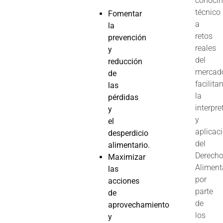
conoci
técnico
Fomentar
a
la
retos
prevención
reales
y
del
reducción
mercad
de
facilita
las
la
pérdidas
interpre
y
y
el
aplicac
desperdicio
del
alimentario.
Derech
Maximizar
Aliment
las
por
acciones
parte
de
de
aprovechamiento
los
y