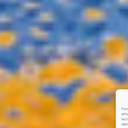
Para
alma
tec
iden