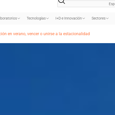
Esp
boratorios
Tecnologías
I+D e Innovación
Sectores
ón en verano, vencer o unirse a la estacionalidad