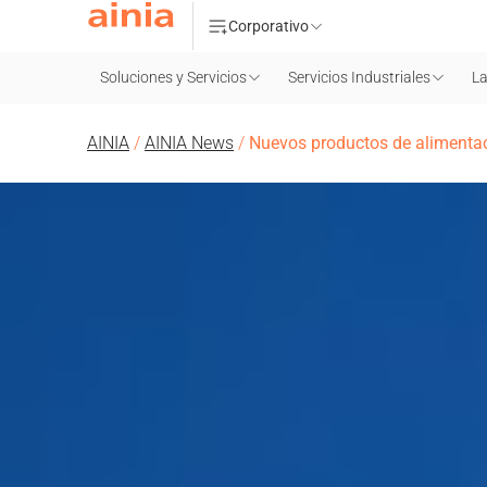
Corporativo
Soluciones y Servicios
Servicios Industriales
La
AINIA
/
AINIA News
/
Nuevos productos de alimentaci