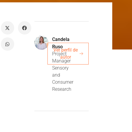
Candela
Ruso
Ver perfil de
Project
autor
Manager
Sensory
and
Consumer
Research