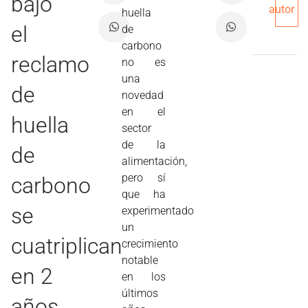
bajo
autor
huella
el
de
carbono
reclamo
no es
una
de
novedad
en el
huella
sector
de la
de
alimentación,
pero sí
carbono
que ha
se
experimentado
un
cuatriplican
crecimiento
notable
en 2
en los
últimos
años