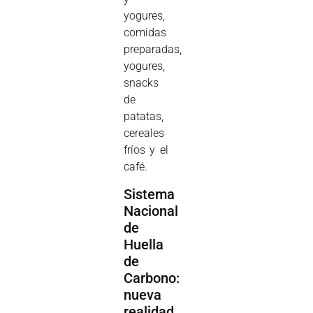
yogures,
comidas
preparadas,
yogures,
snacks
de
patatas,
cereales
fríos y el
café.
Sistema
Nacional
de
Huella
de
Carbono:
nueva
realidad