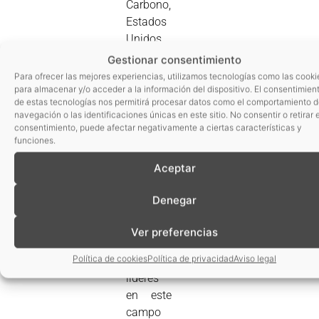
Carbono,
Estados
Unidos
sigue en
Gestionar consentimiento
cabeza
Para ofrecer las mejores experiencias, utilizamos tecnologías como las cooki
seguido
para almacenar y/o acceder a la información del dispositivo. El consentimien
de estas tecnologías nos permitirá procesar datos como el comportamiento 
por
navegación o las identificaciones únicas en este sitio. No consentir o retirar e
Reino
consentimiento, puede afectar negativamente a ciertas características y
Unido,
funciones.
Francia
Aceptar
y
Sudáfrica.
Denegar
Y los
principales
Ver preferencias
tipos de
Política de cookies
Política de privacidad
Aviso legal
productos
líderes
en este
campo