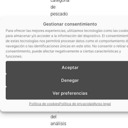
categoría
de
pescado
y
Gestionar consentimiento
productos
Para ofrecer las mejores experiencias, utilizamos tecnologías como las cooki
del
para almacenar y/o acceder a la información del dispositivo. El consentimien
pescado,
de estas tecnologías nos permitirá procesar datos como el comportamiento 
navegación o las identificaciones únicas en este sitio. No consentir o retirar e
se han
consentimiento, puede afectar negativamente a ciertas características y
registrado
funciones.
37
Aceptar
notificaciones,
34 de
Denegar
ellas de
Listeria
Ver preferencias
monocytogenes.
Así se
Política de cookies
Política de privacidad
Aviso legal
desprende
del
análisis