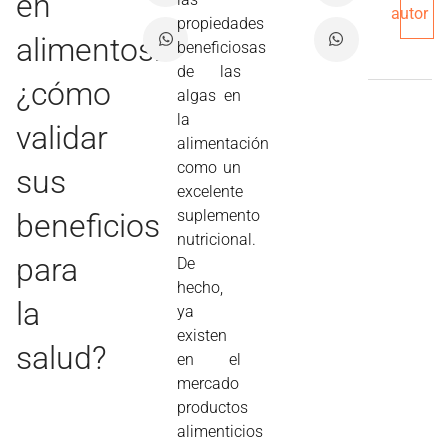
en
autor
propiedades
alimentos:
beneficiosas
de las
¿cómo
algas en
la
validar
alimentación
como un
sus
excelente
suplemento
beneficios
nutricional.
para
De
hecho,
la
ya
existen
salud?
en el
mercado
productos
alimenticios