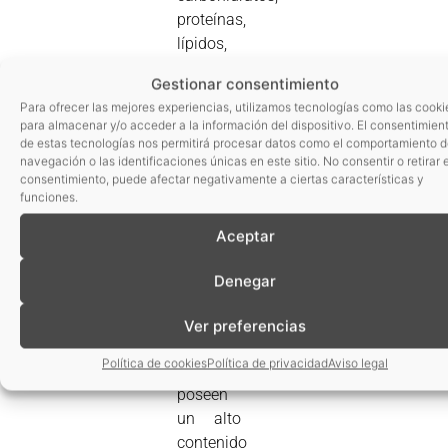
proteínas,
lípidos,
prolina y
Gestionar consentimiento
clorofila
Para ofrecer las mejores experiencias, utilizamos tecnologías como las cooki
y
para almacenar y/o acceder a la información del dispositivo. El consentimien
también
de estas tecnologías nos permitirá procesar datos como el comportamiento 
navegación o las identificaciones únicas en este sitio. No consentir o retirar e
grandes
consentimiento, puede afectar negativamente a ciertas características y
cantidades
funciones.
de
Aceptar
vitamina
C.
Denegar

Las
algas
Ver preferencias
marinas
Política de cookies
Política de privacidad
Aviso legal
rojas
poseen
un alto
contenido