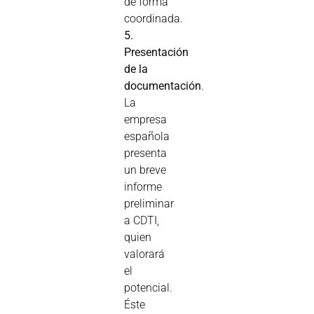
de forma
coordinada.
5.
Presentación
de la
documentación
.
La
empresa
española
presenta
un breve
informe
preliminar
a CDTI,
quien
valorará
el
potencial.
Éste