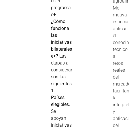
es el
agroali
programa
Me
e+
motiva
¿Cómo
especia
funciona
aplicar
las
el
iniciativas
conoci
bilaterales
técnico
e+?
Las
a
etapas a
retos
considerar
reales
son las
del
siguientes:
mercad
1.
facilita
Países
la
elegibles.
interpre
Se
y
apoyan
aplicac
iniciativas
del