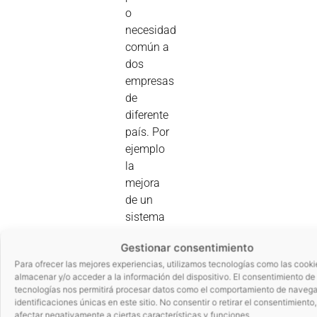
o
necesidad
común a
dos
empresas
de
diferente
país. Por
ejemplo
la
mejora
de un
sistema
no
Gestionar consentimiento
invasivo
Para ofrecer las mejores experiencias, utilizamos tecnologías como las cooki
que
almacenar y/o acceder a la información del dispositivo. El consentimiento de
permita
tecnologías nos permitirá procesar datos como el comportamiento de navega
detectar
identificaciones únicas en este sitio. No consentir o retirar el consentimiento
afectar negativamente a ciertas características y funciones.