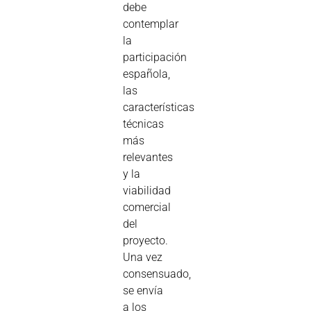
debe
contemplar
la
participación
española,
las
características
técnicas
más
relevantes
y la
viabilidad
comercial
del
proyecto.
Una vez
consensuado,
se envía
a los