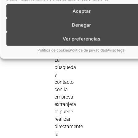
cuerpos
extraños
Aceptar
en la
línea de
Denegar
producción.
3. El
Ver preferencias
socio
Política de cookies
Política de privacidad
Aviso legal
internacional.
La
búsqueda
y
contacto
con la
empresa
extranjera
lo puede
realizar
directamente
la