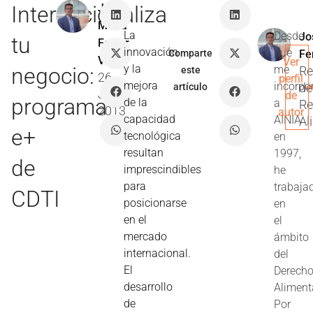
Internacionaliza
José
María
La
Desde
Jo
tu
Ferrer
innovación
que
Comparte
Fe
Villar
Ver
y la
negocio:
me
Re
este
26
perfil
mejora
incorpo
de
artículo
Jun
de
programa
de la
a
Re
2013
autor
capacidad
AINIA
Al
e+
tecnológica
en
resultan
1997,
de
imprescindibles
he
para
trabaja
CDTI
posicionarse
en
en el
el
mercado
ámbito
internacional.
del
El
Derech
desarrollo
Aliment
de
Por