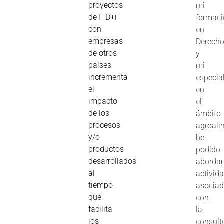
proyectos
mi
de I+D+i
formac
con
en
empresas
Derech
de otros
y
países
mi
incrementa
especia
el
en
impacto
el
de los
ámbito
procesos
agroali
y/o
he
productos
podido
desarrollados
abordar
al
activid
tiempo
asocia
que
con
facilita
la
los
consult