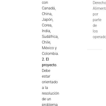
con
Derech
Canadá,
Aliment
China,
por
Japón,
parte
Corea,
de
India,
los
Sudáfrica,
operado
Chile,
México y
Colombia.
2. El
proyecto
.
Debe
estar
orientado
a la
resolución
de un
problema