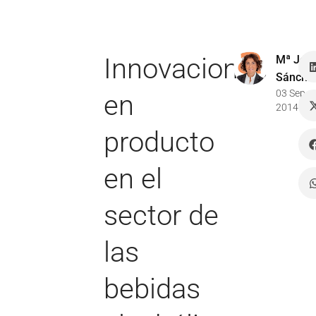
Innovaciones
Mª Jos
Sánche
03 Sep
en
2014
producto
en el
sector de
las
bebidas