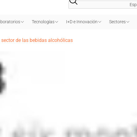
Esp
boratorios
Tecnologías
I+D e Innovación
Sectores
 sector de las bebidas alcohólicas