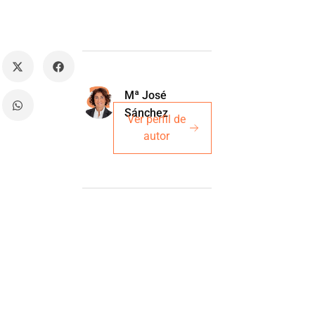
Mª José
Sánchez
Ver perfil de
autor