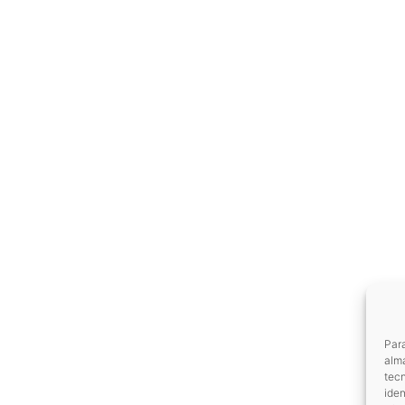
Para
alma
tec
iden