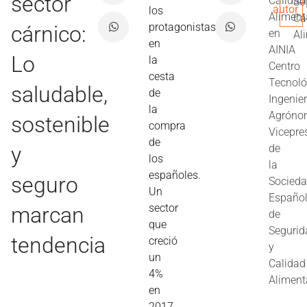
sector
Calidad
Se
autor
los
Aliment
Ca
protagonistas
cárnico:
en
Al
en
AINIA
Lo
la
Centro
cesta
Tecnoló
saludable,
de
Ingenie
la
Agróno
sostenible
compra
Vicepre
de
y
de
los
la
españoles.
seguro
Socied
Un
Españo
sector
marcan
de
que
Segurid
tendencia
creció
y
un
Calidad
4%
Aliment
en
2017