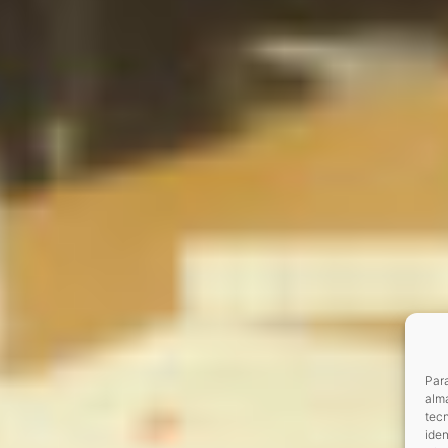
Para
alma
tec
iden