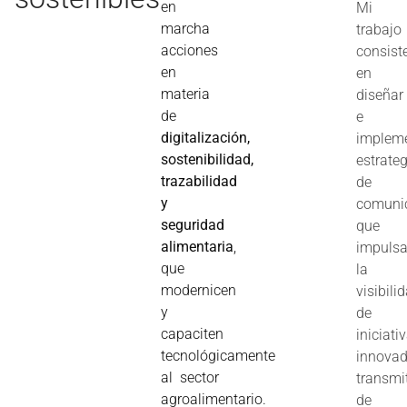
en
Mi
marcha
trabajo
acciones
consist
en
en
materia
diseñar
de
e
digitalización,
implem
sostenibilidad,
estrate
trazabilidad
de
y
comuni
seguridad
que
alimentaria
,
impuls
que
la
modernicen
visibili
y
de
capaciten
iniciati
tecnológicamente
innovad
al sector
transmi
agroalimentario.
de