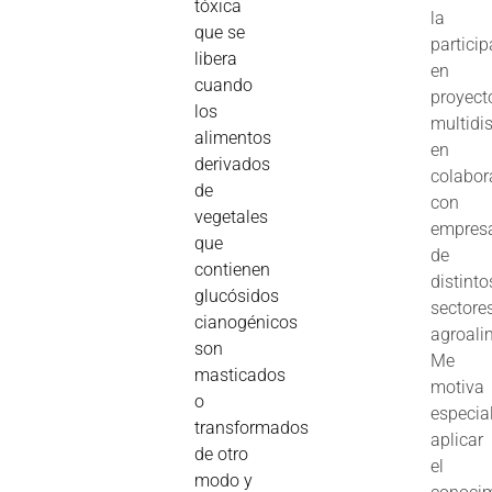
tóxica
la
que se
partici
libera
en
cuando
proyect
los
multidis
alimentos
en
derivados
colabor
de
con
vegetales
empres
que
de
contienen
distinto
glucósidos
sectore
cianogénicos
agroali
son
Me
masticados
motiva
o
especia
transformados
aplicar
de otro
el
modo y