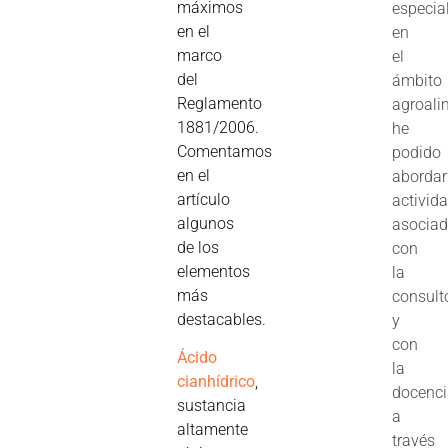
máximos
especia
en el
en
marco
el
del
ámbito
Reglamento
agroali
1881/2006.
he
Comentamos
podido
en el
abordar
artículo
activid
algunos
asocia
de los
con
elementos
la
más
consult
destacables.
y
con
Ácido
la
cianhídrico
,
docenc
sustancia
a
altamente
través