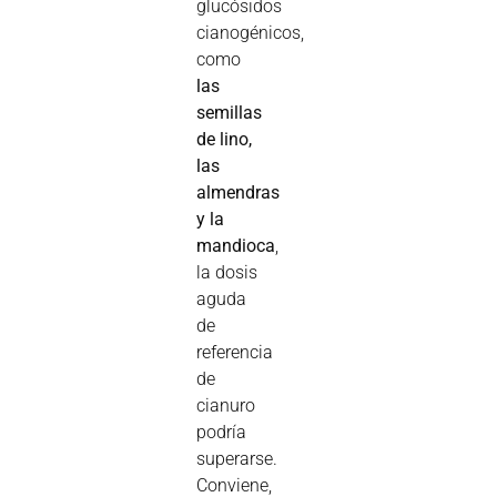
glucósidos
cianogénicos,
como
las
semillas
de lino,
las
almendras
y la
mandioca
,
la dosis
aguda
de
referencia
de
cianuro
podría
superarse.
Conviene,