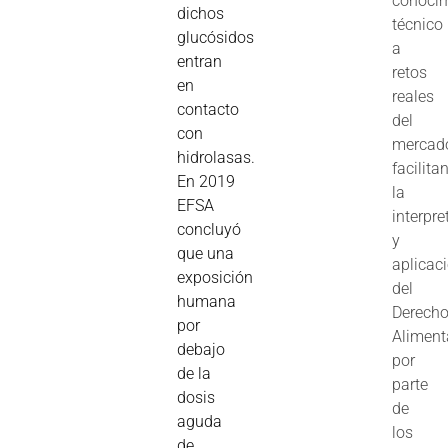
conoci
dichos
técnico
glucósidos
a
entran
retos
en
reales
contacto
del
con
mercad
hidrolasas.
facilita
En 2019
la
EFSA
interpre
concluyó
y
que una
aplicac
exposición
del
humana
Derech
por
Aliment
debajo
por
de la
parte
dosis
de
aguda
los
de