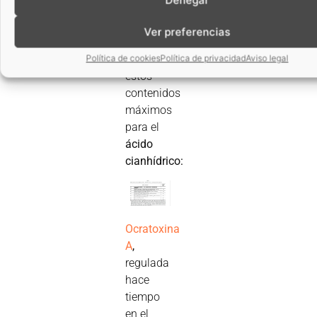
2023,
debemos
Ver preferencias
tener en
cuenta
Política de cookies
Política de privacidad
Aviso legal
estos
contenidos
máximos
para el
ácido
cianhídrico:
Ocratoxina
A
,
regulada
hace
tiempo
en el