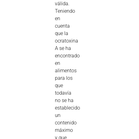
válida.
Teniendo
en
cuenta
que la
ocratoxina
A se ha
encontrado
en
alimentos
para los
que
todavía
no se ha
establecido
un
contenido
máximo
y que