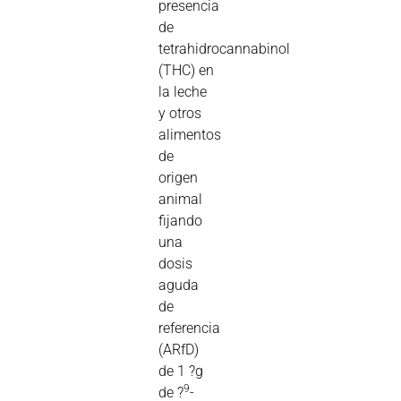
presencia
de
tetrahidrocannabinol
(THC) en
la leche
y otros
alimentos
de
origen
animal
fijando
una
dosis
aguda
de
referencia
(ARfD)
de 1 ?g
9
de ?
-