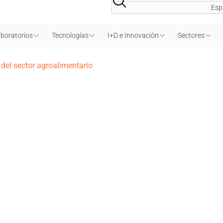
Esp
boratorios
Tecnologías
I+D e Innovación
Sectores
 del sector agroalimentario