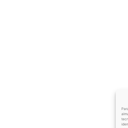
Para
alma
tec
iden