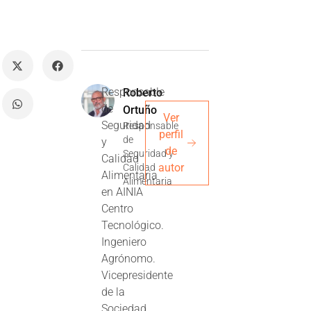
Responsable
Roberto
de
Ortuño
Ver
Seguridad
Responsable
perfil
de
y
de
Seguridad y
Calidad
autor
Calidad
Alimentaria
Alimentaria
en AINIA
Centro
Tecnológico.
Ingeniero
Agrónomo.
Vicepresidente
de la
Sociedad