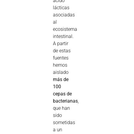
ácido
lácticas
asociadas
al
ecosistema
intestinal.
A partir
de estas
fuentes
hemos
aislado
más de
100
cepas de
bacterianas
,
que han
sido
sometidas
a un