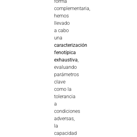
forma
complementaria,
hemos
llevado
a cabo
una
caracterización
fenotípica
exhaustiva
,
evaluando
parámetros
clave
como la
tolerancia
a
condiciones
adversas,
la
capacidad