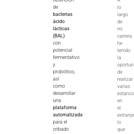
A
de
lo
bacterias
largo
ácido
de
lácticas
mi
(BAL)
carrera
con
he
potencial
tenido
fermentativo
la
y
oportun
probiótico,
de
así
realizar
como
varias
desarrollar
estanci
una
en
plataforma
el
automatizada
extranje
para el
lo
cribado
que