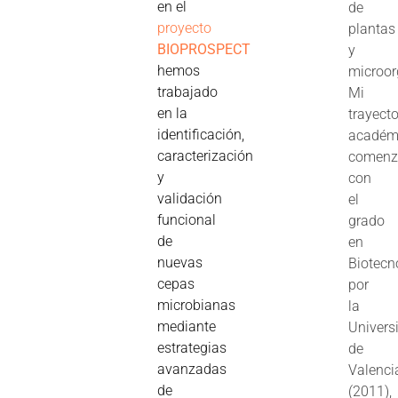
en el
de
proyecto
plantas
BIOPROSPECT
y
hemos
microo
trabajado
Mi
en la
trayecto
identificación,
académ
caracterización
comenz
y
con
validación
el
funcional
grado
de
en
nuevas
Biotecn
cepas
por
microbianas
la
mediante
Univers
estrategias
de
avanzadas
Valenci
de
(2011),