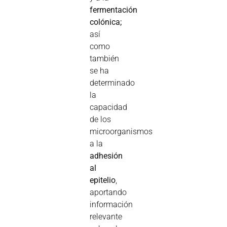
fermentación
colónica;
así
como
también
se ha
determinado
la
capacidad
de los
microorganismos
a la
adhesión
al
epitelio
,
aportando
información
relevante