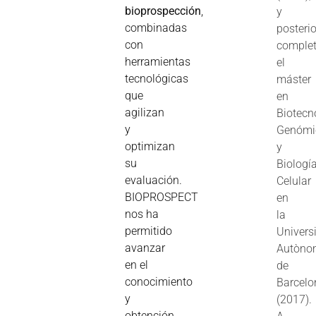
bioprospección
,
y
combinadas
posteri
con
comple
herramientas
el
tecnológicas
máster
que
en
agilizan
Biotecn
y
Genómi
optimizan
y
su
Biologí
evaluación.
Celular
BIOPROSPECT
en
nos ha
la
permitido
Universi
avanzar
Autòno
en el
de
conocimiento
Barcelo
y
(2017).
obtención