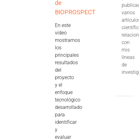
de
publica
BIOPROSPECT
varios
artículo
En este
científi
vídeo
relacio
mostramos
con
los
mis
principales
líneas
resultados
de
del
investi
proyecto
y el
enfoque
tecnológico
desarrollado
para
identificar
y
evaluar