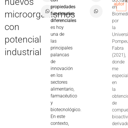
nuevos
doctora
In
autor
propiedades
en
microorganismos
funcionales
Biomed
diferenciales
por
con
es hoy
la
una de
Univers
potencial
las
Pompe
principales
Fabra
industrial
palancas
(2021),
de
donde
innovación
me
en los
especia
sectores
en
alimentario,
la
farmacéutico
obtenci
y
de
biotecnológico.
compue
En este
bioacti
contexto,
derivad