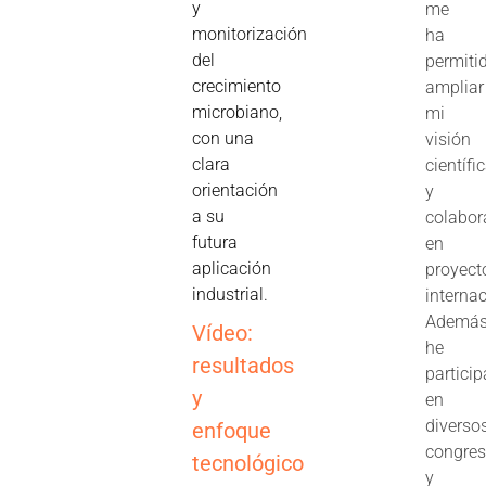
y
me
monitorización
ha
del
permiti
crecimiento
ampliar
microbiano,
mi
con una
visión
clara
científi
orientación
y
a su
colabor
futura
en
aplicación
proyect
industrial.
interna
Además
Vídeo:
he
resultados
partici
y
en
diverso
enfoque
congre
tecnológico
y