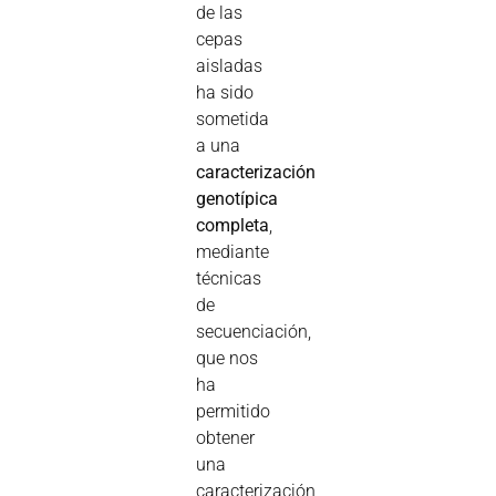
de las
cepas
aisladas
ha sido
sometida
a una
caracterización
genotípica
completa
,
mediante
técnicas
de
secuenciación,
que nos
ha
permitido
obtener
una
caracterización