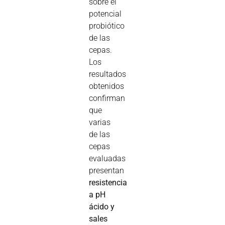
sobre el
potencial
probiótico
de las
cepas.
Los
resultados
obtenidos
confirman
que
varias
de las
cepas
evaluadas
presentan
resistencia
a pH
ácido y
sales