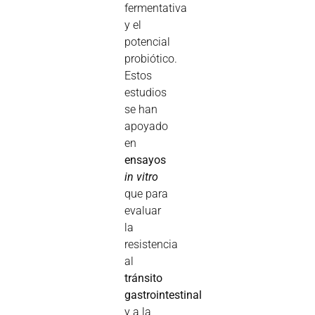
fermentativa
y el
potencial
probiótico.
Estos
estudios
se han
apoyado
en
ensayos
in vitro
que para
evaluar
la
resistencia
al
tránsito
gastrointestinal
y a la