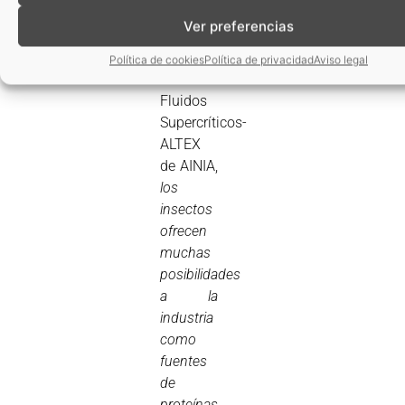
departamento
Ver preferencias
de
Tecnologías
Política de cookies
Política de privacidad
Aviso legal
de
Fluidos
Supercríticos-
ALTEX
de AINIA,
los
insectos
ofrecen
muchas
posibilidades
a la
industria
como
fuentes
de
proteínas