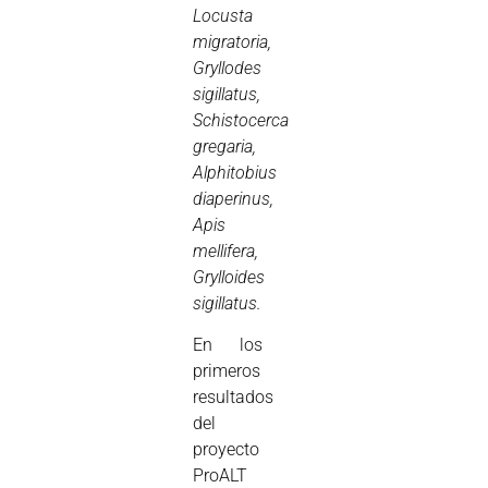
Locusta
migratoria,
Gryllodes
sigillatus,
Schistocerca
gregaria,
Alphitobius
diaperinus,
Apis
mellifera,
Grylloides
sigillatus.
En los
primeros
resultados
del
proyecto
ProALT