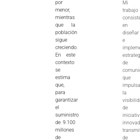
por
Mi
menor,
trabajo
mientras
consist
que la
en
población
diseñar
sigue
e
creciendo.
implem
En este
estrate
contexto
de
se
comuni
estima
que
que,
impuls
para
la
garantizar
visibili
el
de
suministro
iniciati
de 9.100
innovad
millones
transmi
de
de