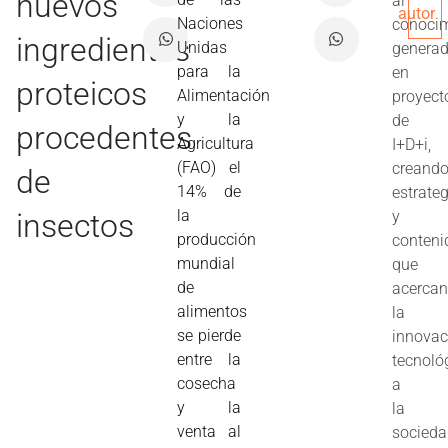
nuevos
al
autor
Naciones
conoci
ingredientes
Unidas
genera
para la
en
proteicos
Alimentación
proyect
y la
de
procedentes
Agricultura
I+D+i,
(FAO) el
creand
de
14% de
estrate
la
insectos
y
producción
conteni
mundial
que
de
acerca
alimentos
la
se pierde
innovac
entre la
tecnoló
cosecha
a
y la
la
venta al
socieda