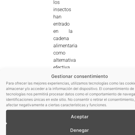
los
insectos
han
entrado
en la
cadena
alimentaria
como
alternativa
efectiva
a la
Gestionar consentimiento
proteína
Para ofrecer las mejores experiencias, utilizamos tecnologías como las cooki
animal.
almacenar y/o acceder a la información del dispositivo. El consentimiento de
tecnologías nos permitirá procesar datos como el comportamiento de navega
Según
identificaciones únicas en este sitio. No consentir o retirar el consentimiento
ha
afectar negativamente a ciertas características y funciones.
explicado
Aceptar
Victoria
Capilla
,
Denegar
del