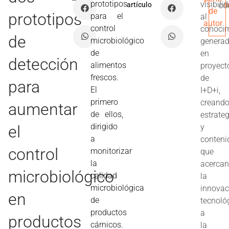
prototipos
visibili
artículo
co
de
prototipos
para el
al
autor
control
conoci
de
microbiológico
genera
de
en
detección
alimentos
proyect
frescos.
de
para
El
I+D+i,
primero
creand
aumentar
de ellos,
estrate
dirigido
el
y
a
conteni
control
monitorizar
que
la
acerca
microbiológico
calidad
la
microbiológica
innovac
en
de
tecnoló
productos
a
productos
cárnicos.
la