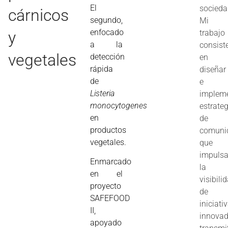
El
socieda
cárnicos
segundo,
Mi
enfocado
y
trabajo
a la
consist
vegetales
detección
en
rápida
diseñar
de
e
Listeria
implem
monocytogenes
estrate
en
de
productos
comuni
vegetales.
que
impuls
Enmarcado
la
en el
visibili
proyecto
de
SAFEFOOD
iniciati
II,
innovad
apoyado