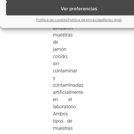
de
Ver preferencias
detección
Política de cookies
Política de privacidad
Aviso legal
se
utilizaron
muestras
de
jamón
cocido,
sin
contaminar
y
contaminadas
artificialmente
en el
laboratorio.
Ambos
tipos de
muestras