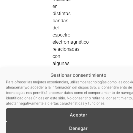
en
distintas
bandas
del
espectro
electromagnético-
relacionadas
con
algunas
propiedades
Gestionar consentimiento
fisicoquímicas
Para ofrecer las mejores experiencias, utilizamos tecnologías como las cooki
de los
almacenar y/o acceder a la información del dispositivo. El consentimiento de
alimentos.
tecnologías nos permitirá procesar datos como el comportamiento de navega
identificaciones únicas en este sitio. No consentir o retirar el consentimiento
Para la
afectar negativamente a ciertas características y funciones.
puesta a
Aceptar
punto
del
Denegar
prototipo