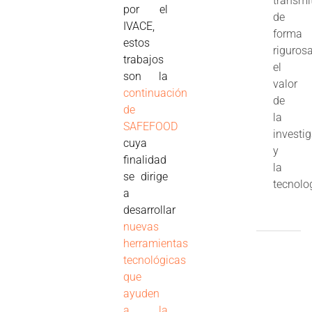
transmi
por el
de
IVACE,
forma
estos
riguros
trabajos
el
son la
valor
continuación
de
de
la
SAFEFOOD
investi
cuya
y
finalidad
la
se dirige
tecnolo
a
desarrollar
nuevas
herramientas
tecnológicas
que
ayuden
a la