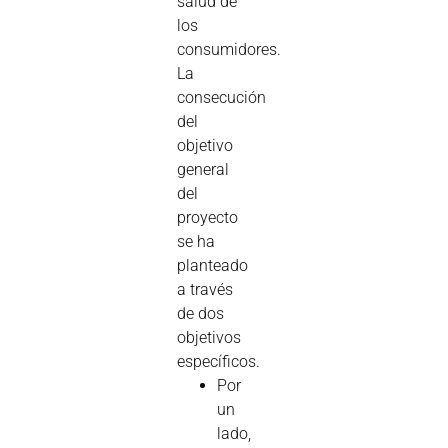
salud de
los
consumidores.
La
consecución
del
objetivo
general
del
proyecto
se ha
planteado
a través
de dos
objetivos
específicos.
Por
un
lado,