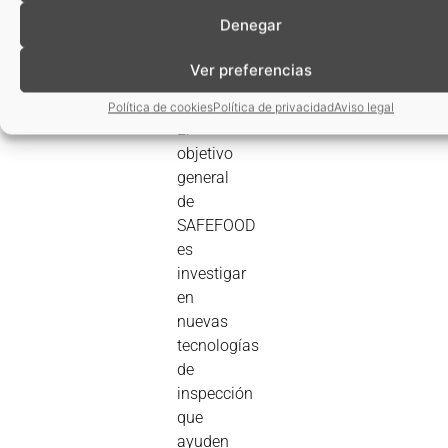
rápida
Denegar
de
Ver preferencias
microorganismos
Política de cookies
Política de privacidad
Aviso legal
El
objetivo
general
de
SAFEFOOD
es
investigar
en
nuevas
tecnologías
de
inspección
que
ayuden