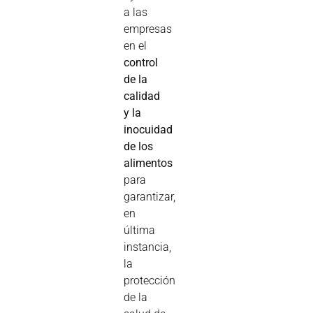
a las
empresas
en el
control
de la
calidad
y la
inocuidad
de los
alimentos
para
garantizar,
en
última
instancia,
la
protección
de la