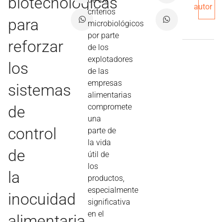
biotecnológicas
autor
criterios
para
microbiológicos
por parte
reforzar
de los
explotadores
los
de las
empresas
sistemas
alimentarias
compromete
de
una
control
parte de
la vida
de
útil de
los
la
productos,
especialmente
inocuidad
significativa
en el
alimentaria