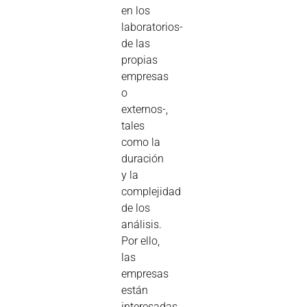
en los
laboratorios-
de las
propias
empresas
o
externos-,
tales
como la
duración
y la
complejidad
de los
análisis.
Por ello,
las
empresas
están
interesadas