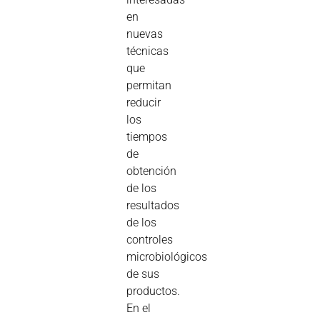
en
nuevas
técnicas
que
permitan
reducir
los
tiempos
de
obtención
de los
resultados
de los
controles
microbiológicos
de sus
productos.
En el