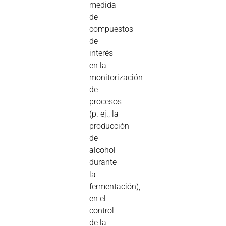
medida
de
compuestos
de
interés
en la
monitorización
de
procesos
(p. ej., la
producción
de
alcohol
durante
la
fermentación),
en el
control
de la