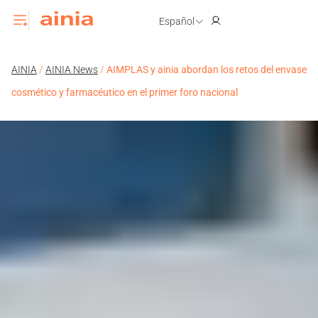
Español
AINIA
/
AINIA News
/
AIMPLAS y ainia abordan los retos del envase
cosmético y farmacéutico en el primer foro nacional