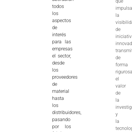
que
todos
impuls
los
la
aspectos
visibili
de
de
interés
iniciati
para las
innovad
empresas
transmi
el sector,
de
desde
forma
los
riguros
proveedores
el
de
valor
material
de
hasta
la
los
investi
distribuidores,
y
pasando
la
por los
tecnolo