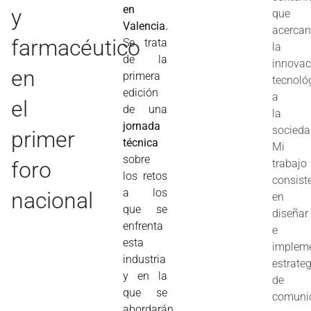
en
y
que
Valencia.
acerca
farmacéutico
Se trata
la
de la
innovac
en
primera
tecnoló
edición
a
el
de una
la
jornada
socieda
primer
técnica
Mi
sobre
foro
trabajo
los retos
consist
a los
nacional
en
que se
diseñar
enfrenta
e
esta
implem
industria
estrate
y en la
de
que se
comuni
abordarán