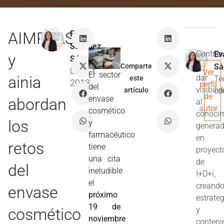
AIMPLAS
Eva
Sánchez
Contrib
Ev
y
Sáez
a
Comparte
Sá
02 Oct
Ver
El sector
ainia
dar
este
Té
2013
perfil
del
visibili
artículo
co
de
envase
abordan
al
autor
cosmético
conoci
los
y
genera
farmacéutico
en
retos
tiene
proyect
una cita
de
del
ineludible
I+D+i,
el
creand
envase
próximo
estrate
19 de
cosmético
y
noviembre
conteni