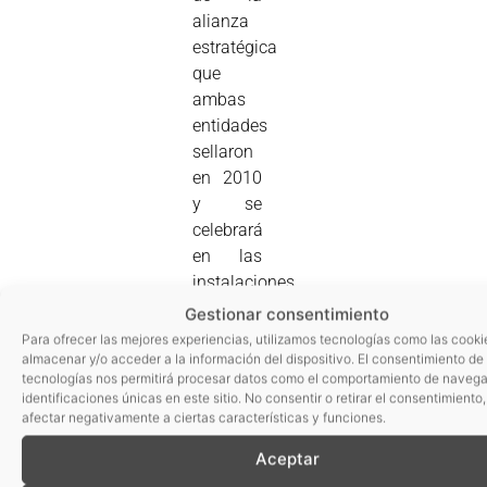
alianza
estratégica
que
ambas
entidades
sellaron
en 2010
y se
celebrará
en las
instalaciones
de
Gestionar consentimiento
AIMPLAS.
Para ofrecer las mejores experiencias, utilizamos tecnologías como las cooki
almacenar y/o acceder a la información del dispositivo. El consentimiento de
Entre
tecnologías nos permitirá procesar datos como el comportamiento de navega
otras, la
identificaciones únicas en este sitio. No consentir o retirar el consentimiento
jornada
afectar negativamente a ciertas características y funciones.
contará
Aceptar
con la