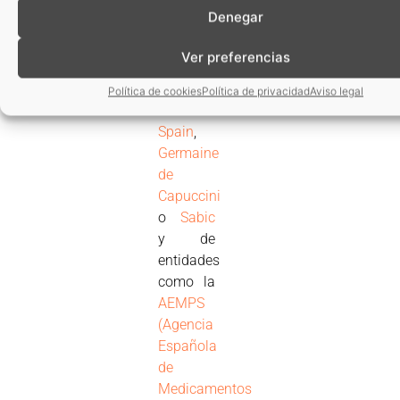
participación
Denegar
de
empresas
Ver preferencias
como
Dupont
,
Política de cookies
Política de privacidad
Aviso legal
Ferro
Spain
,
Germaine
de
Capuccini
o
Sabic
y de
entidades
como la
AEMPS
(Agencia
Española
de
Medicamentos