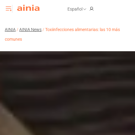
Español
AINIA
/
AINIA News
/
Toxiinfecciones alimentarias: las 10 más
comunes