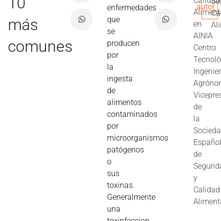
10
Calidad
Se
autor
enfermedades
Aliment
Ca
que
más
en
Al
se
AINIA
comunes
producen
Centro
por
Tecnoló
la
Ingenie
ingesta
Agróno
de
Vicepre
alimentos
de
contaminados
la
por
Socied
microorganismos
Españo
patógenos
de
o
Segurid
sus
y
toxinas.
Calidad
Generalmente
Aliment
una
toxinfeccion