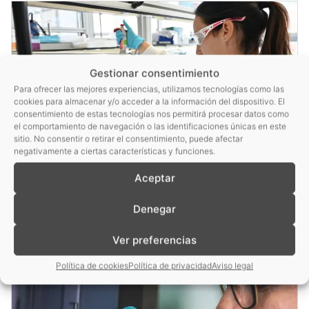
Gestionar consentimiento
Para ofrecer las mejores experiencias, utilizamos tecnologías como las
cookies para almacenar y/o acceder a la información del dispositivo. El
consentimiento de estas tecnologías nos permitirá procesar datos como
el comportamiento de navegación o las identificaciones únicas en este
sitio. No consentir o retirar el consentimiento, puede afectar
negativamente a ciertas características y funciones.
Aceptar
Caracterización física de alimentos
Ver más
Denegar
Ver preferencias
Política de cookies
Política de privacidad
Aviso legal