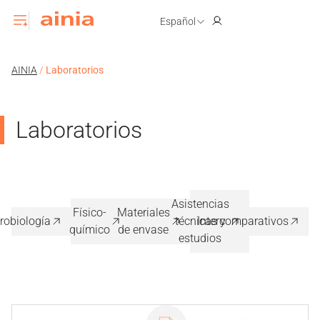
Español
AINIA
/
Laboratorios
Laboratorios
Asistencias
Físico-
Materiales
robiología
técnicas y
Intercomparativos
químico
de envase
estudios