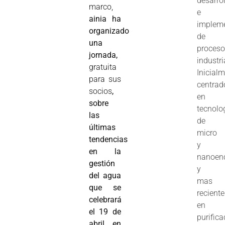
desarro
marco,
e
ainia ha
implem
organizado
de
una
proces
jornada,
industri
gratuita
Inicial
para sus
centrad
socios
,
en
sobre
tecnolo
las
de
últimas
micro
tendencias
y
en la
nanoenc
gestión
y
del agua
mas
que se
recient
celebrará
en
el 19 de
purifica
abril en