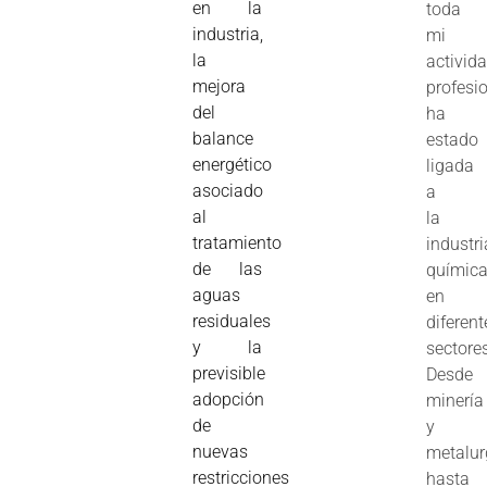
en la
toda
industria,
mi
la
activid
mejora
profesi
del
ha
balance
estado
energético
ligada
asociado
a
al
la
tratamiento
industri
de las
químic
aguas
en
residuales
diferent
y la
sectore
previsible
Desde
adopción
minería
de
y
nuevas
metalur
restricciones
hasta