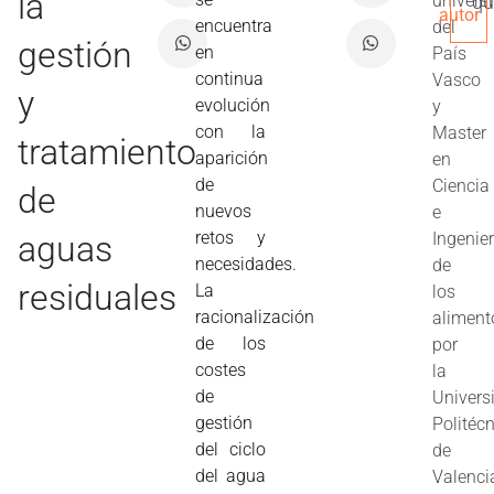
la
univers
qu
autor
encuentra
del
gestión
en
País
continua
Vasco
y
evolución
y
con la
Master
tratamiento
aparición
en
de
Ciencia
de
nuevos
e
retos y
aguas
Ingenier
necesidades.
de
residuales
La
los
racionalización
aliment
de los
por
costes
la
de
Univers
gestión
Politéc
del ciclo
de
del agua
Valenci