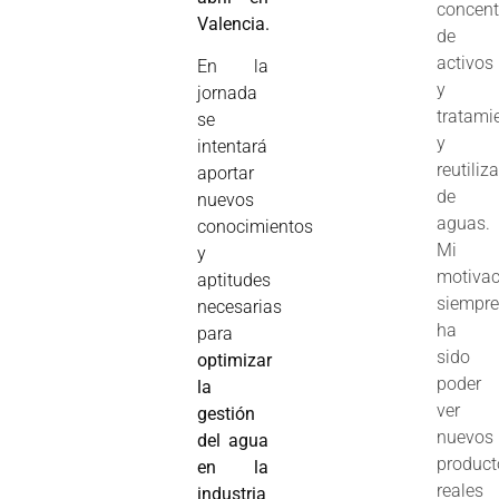
concent
Valencia.
de
activos
En la
y
jornada
tratami
se
y
intentará
reutiliz
aportar
de
nuevos
aguas.
conocimientos
Mi
y
motivac
aptitudes
siempr
necesarias
ha
para
sido
optimizar
poder
la
ver
gestión
nuevos
del agua
product
en la
reales
industria