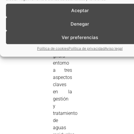
¿Qué
conoceremos
Aceptar
en
esta
Denegar
jornada?
Ver preferencias
La
jornada
Política de cookies
Política de privacidad
Aviso legal
girará
entorno
a tres
aspectos
claves
en la
gestión
y
tratamiento
de
aguas