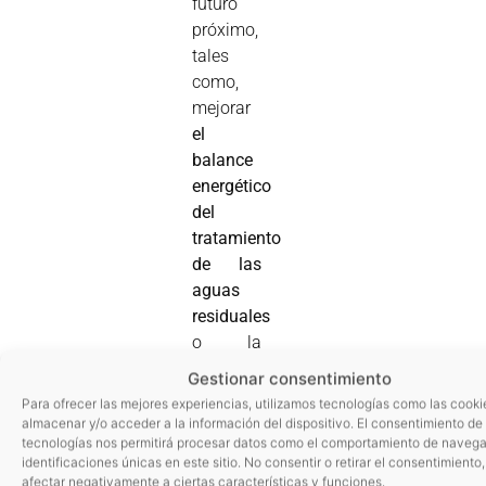
futuro
próximo,
tales
como,
mejorar
el
balance
energético
del
tratamiento
de las
aguas
residuales
o la
reducción/eliminación
Gestionar consentimiento
de
Para ofrecer las mejores experiencias, utilizamos tecnologías como las cooki
contaminantes
almacenar y/o acceder a la información del dispositivo. El consentimiento de
tecnologías nos permitirá procesar datos como el comportamiento de navega
emergentes.
identificaciones únicas en este sitio. No consentir o retirar el consentimiento
afectar negativamente a ciertas características y funciones.