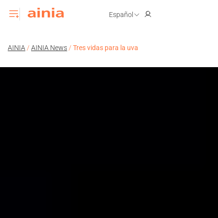
Español
AINIA
/
AINIA News
/
Tres vidas para la uva