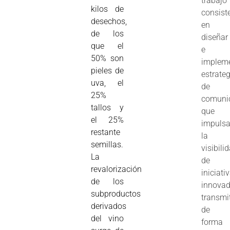
trabajo
kilos de
consist
desechos,
en
de los
diseñar
que el
e
50% son
implem
pieles de
estrate
uva, el
de
25%
comuni
tallos y
que
el 25%
impuls
restante
la
semillas.
visibili
La
de
revalorización
iniciati
de los
innovad
subproductos
transmi
derivados
de
del vino
forma