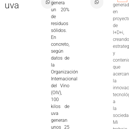
uva
genera
genera
un 20%
en
de
proyect
residuos
de
sólidos.
I+D+i,
En
creand
concreto,
estrate
según
y
datos de
conteni
la
que
Organización
acerca
Internacional
la
del Vino
innovac
(OIV),
tecnoló
100
a
kilos de
la
uva
socieda
generan
Mi
unos 25