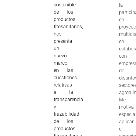
sostenible
la
de los
partici
productos
en
fitosanitarios,
proyect
nos
multidis
presenta
en
un
colabor
nuevo
con
marco
empres
en las
de
cuestiones
distinto
relativas
sectore
a la
agroali
transparencia
Me
y
motiva
trazabilidad
especia
de los
aplicar
productos
el
fitosanitarios