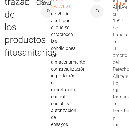
trazabilidad
a
Re
2021
autor
285/2021
,
AINIA
Al
de
de 20 de
en
abril, por
1997,
los
el que se
he
establecen
trabaja
productos
las
en
condiciones
el
fitosanitarios
de
ámbito
almacenamiento,
del
comercialización,
Derech
importación
Aliment
o
Por
exportación,
mi
control
formac
oficial y
en
autorización
Derech
de
y
ensayos
mi