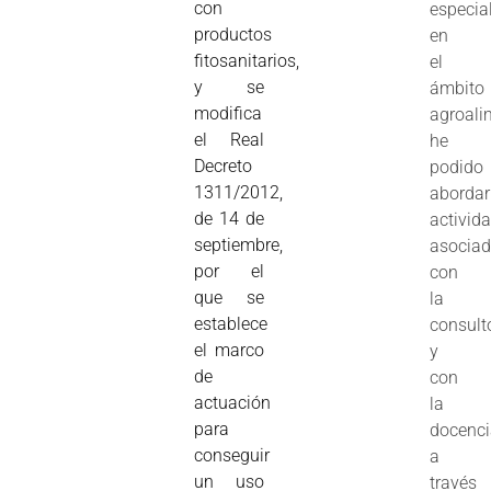
con
especia
productos
en
fitosanitarios,
el
y se
ámbito
modifica
agroali
el Real
he
Decreto
podido
1311/2012,
abordar
de 14 de
activid
septiembre,
asocia
por el
con
que se
la
establece
consult
el marco
y
de
con
actuación
la
para
docenc
conseguir
a
un uso
través