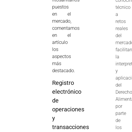
conoci
puestos
técnico
en el
a
mercado,
retos
comentamos
reales
en el
del
artículo
mercad
los
facilita
aspectos
la
más
interpre
destacado.
y
aplicac
Registro
del
electrónico
Derech
Aliment
de
por
operaciones
parte
y
de
transacciones
los