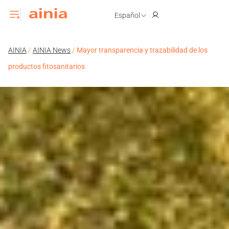
Español
AINIA
/
AINIA News
/
Mayor transparencia y trazabilidad de los
productos fitosanitarios