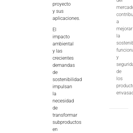
del
proyecto
mercad
y sus
contrib
aplicaciones.
a
mejorar
El
la
impacto
sostenib
ambiental
funcion
y las
y
crecientes
segurid
demandas
de
de
los
sostenibilidad
product
impulsan
envasa
la
necesidad
de
transformar
subproductos
en