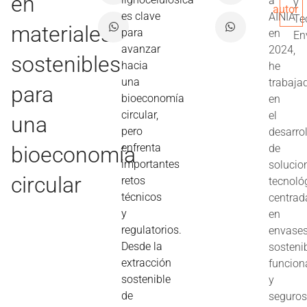
en
a
y
autor
es clave
AINIA
Te
materiales
para
en
En
avanzar
2024,
sostenibles
hacia
he
una
trabaja
para
bioeconomía
en
circular,
el
una
pero
desarro
enfrenta
bioeconomía
de
importantes
solucio
circular
retos
tecnoló
técnicos
centrad
y
en
regulatorios.
envase
Desde la
sostenib
extracción
funcion
sostenible
y
de
seguros