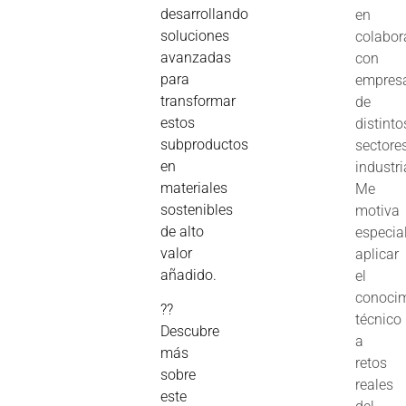
desarrollando
en
soluciones
colabor
avanzadas
con
para
empres
transformar
de
estos
distinto
subproductos
sectore
en
industri
materiales
Me
sostenibles
motiva
de alto
especia
valor
aplicar
añadido.
el
conoci
??
técnico
Descubre
a
más
retos
sobre
reales
este