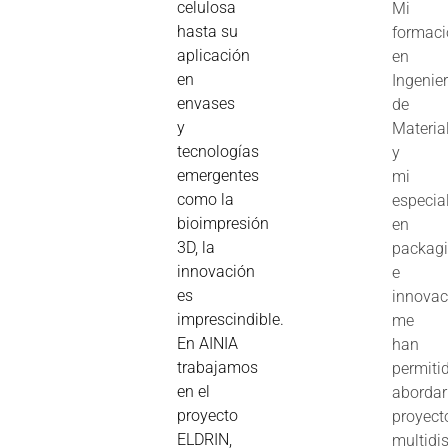
celulosa
Mi
hasta su
formac
aplicación
en
en
Ingenier
envases
de
y
Materia
tecnologías
y
emergentes
mi
como la
especia
bioimpresión
en
3D, la
packag
innovación
e
es
innovac
imprescindible.
me
En AINIA
han
trabajamos
permiti
en el
abordar
proyecto
proyect
ELDRIN,
multidis