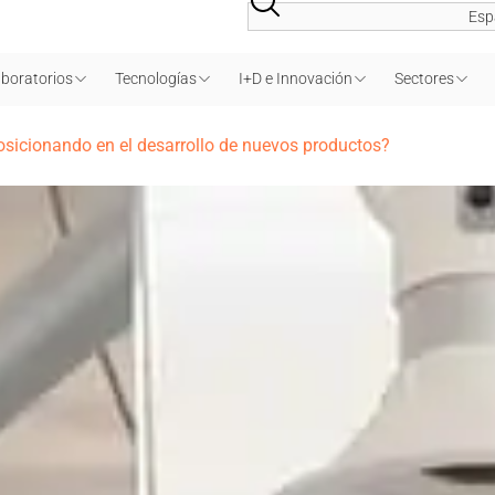
Esp
boratorios
Tecnologías
I+D e Innovación
Sectores
posicionando en el desarrollo de nuevos productos?