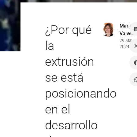
¿Por qué
Marian
Valverd
29 May
la
2024
extrusión
se está
posicionando
en el
desarrollo