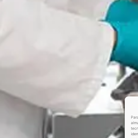
Para
alma
tec
iden