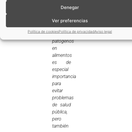
fiable y a
Denegar
la mayor
brevedad
Ver preferencias
de
Política de cookies
Política de privacidad
Aviso legal
microorganismos
patógenos
en
alimentos
es de
especial
importancia
para
evitar
problemas
de salud
pública,
pero
también