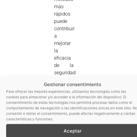
más
rápidos
puede
contribuir
a
mejorar
la
eficacia
de la
seguridad
alimentaria.
Gestionar consentimiento
Para
Para ofrecer las mejores experiencias, utilizamos tecnologías como las
cookies para almacenar y/o acceder a la información del dispositivo. El
Sonia
consentimiento de estas tecnologías nos permitirá procesar datos como el
Marco,
comportamiento de navegación o las identificaciones únicas en este sitio. N
técnico
consentir o retirar el consentimiento, puede afectar negativamente a ciertas
características y funciones.
de AINIA,
la
Aceptar
detección