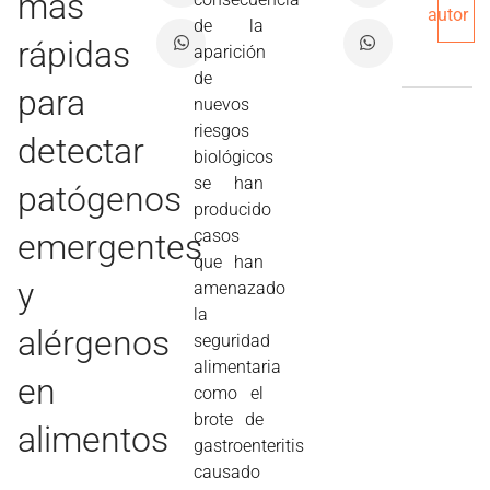
más
autor
de la
rápidas
aparición
de
para
nuevos
riesgos
detectar
biológicos
se han
patógenos
producido
casos
emergentes
que han
y
amenazado
la
alérgenos
seguridad
alimentaria
en
como el
brote de
alimentos
gastroenteritis
causado