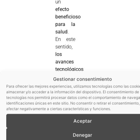
un
efecto
beneficioso
para la
salud
.
En este
sentido,
los
avances
tecnológicos
han
Gestionar consentimiento
permitido
Para ofrecer las mejores experiencias, utilizamos tecnologías como las cooki
que las
almacenar y/o acceder a la información del dispositivo. El consentimiento de
tecnologías nos permitirá procesar datos como el comportamiento de navega
empresas
identificaciones únicas en este sitio. No consentir o retirar el consentimiento
puedan
afectar negativamente a ciertas características y funciones.
dar
Aceptar
respuesta
a esta
Denegar
demanda
.