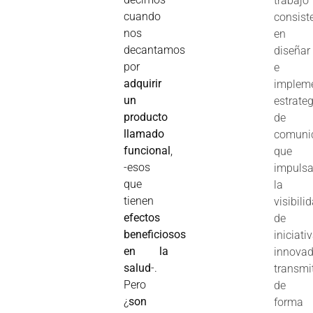
trabajo
cuando
consist
nos
en
decantamos
diseñar
por
e
adquirir
implem
un
estrate
producto
de
llamado
comuni
funcional
,
que
-esos
impuls
que
la
tienen
visibili
efectos
de
beneficiosos
iniciati
en la
innovad
salud
-.
transmi
Pero
de
¿
son
forma