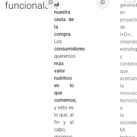
funcionales?
en
genera
nuestra
en
cesta de
proyect
la
de
compra
I+D+i,
Los
creand
consumidores
estrate
queremos
y
más
conteni
valor
que
nutritivo
acerca
en lo
la
que
innovac
comemos
,
tecnoló
y esto es
a
lo que, al
la
fin y al
socieda
cabo,
Mi
decimos