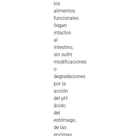
los
alimentos
funcionales
llegan
intactos
al
intestino,
sin sufrir
modificaciones
o
degradaciones
por la
acción
del pH
ácido
del
estómago,
de las
enzimas