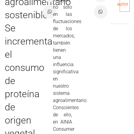
agroalimentario
autor
no sólo
sostenible:
en las
fluctuaciones
Se
de los
mercados,
incrementa
también
tienen
el
una
influencia
consumo
significativa
de
en
nuestro
proteína
sistema
agroalimentario.
de
Conscientes
de ello,
origen
en AINIA
Consumer
vegetal