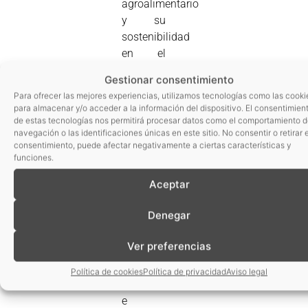
agroalimentario
y su
sostenibilidad
en el
futuro.
Gestionar consentimiento
Como
Para ofrecer las mejores experiencias, utilizamos tecnologías como las cooki
consumidores,
para almacenar y/o acceder a la información del dispositivo. El consentimien
debemos
de estas tecnologías nos permitirá procesar datos como el comportamiento 
navegación o las identificaciones únicas en este sitio. No consentir o retirar e
aumentar
consentimiento, puede afectar negativamente a ciertas características y
la
funciones.
demanda
Aceptar
de
alimentos
Denegar
saludables
producidos
Ver preferencias
de
manera
Política de cookies
Política de privacidad
Aviso legal
sostenible,
e