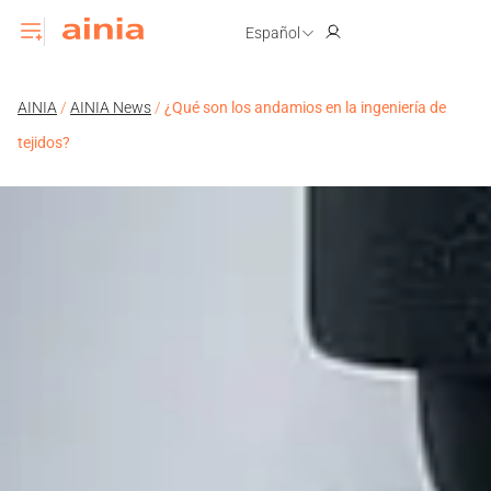
Español
AINIA
/
AINIA News
/
¿Qué son los andamios en la ingeniería de
tejidos?