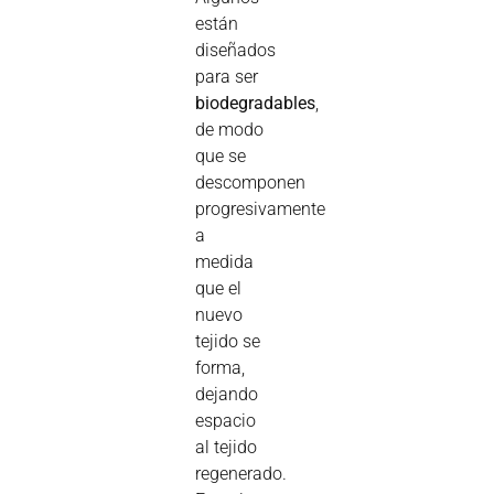
están
diseñados
para ser
biodegradables
,
de modo
que se
descomponen
progresivamente
a
medida
que el
nuevo
tejido se
forma,
dejando
espacio
al tejido
regenerado.