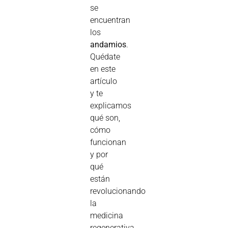
se
encuentran
los
andamios
.
Quédate
en este
artículo
y te
explicamos
qué son,
cómo
funcionan
y por
qué
están
revolucionando
la
medicina
regenerativa.