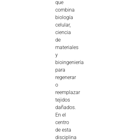
que
combina
biología
celular,
ciencia
de
materiales
y
bioingeniería
para
regenerar
o
reemplazar
tejidos
dañados.
En el
centro
de esta
disciplina