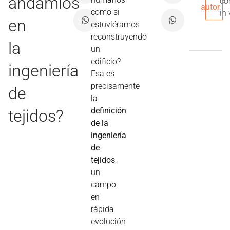
andamios
co
autor
como si
in 
en
estuviéramos
reconstruyendo
la
un
edificio?
ingeniería
Esa es
precisamente
de
la
definición
tejidos?
de la
ingeniería
de
tejidos
,
un
campo
en
rápida
evolución