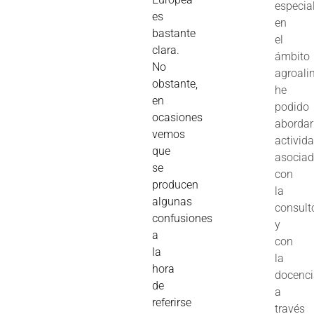
especia
es
en
bastante
el
clara.
ámbito
No
agroali
obstante,
he
en
podido
ocasiones
abordar
vemos
activid
que
asocia
se
con
producen
la
algunas
consult
confusiones
y
a
con
la
la
hora
docenc
de
a
referirse
través