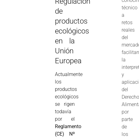
Regulación
conoci
técnico
de
a
productos
retos
ecológicos
reales
del
en la
mercad
Unión
facilita
Europea
la
interpre
Actualmente
y
los
aplicac
productos
del
ecológicos
Derech
se rigen
Aliment
todavía
por
por el
parte
Reglamento
de
(CE) Nº
los