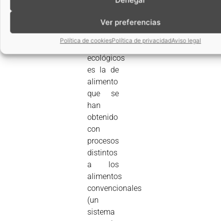
existe
Ver preferencias
sobre
los
Política de cookies
Política de privacidad
Aviso legal
alimentos
ecológicos
es la de
alimento
que se
han
obtenido
con
procesos
distintos
a los
alimentos
convencionales
(un
sistema