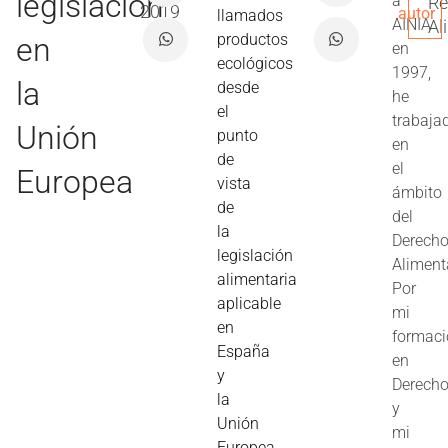
legislación
a
Re
2019
autor
llamados
AINIA
Al
productos
en
en
ecológicos
1997,
la
desde
he
el
trabaja
Unión
punto
en
de
el
Europea
vista
ámbito
de
del
la
Derech
legislación
Aliment
alimentaria
Por
aplicable
mi
en
formac
España
en
y
Derech
la
y
Unión
mi
Europea