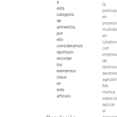
a
la
esta
partici
categoría
en
de
proyect
alimentos,
multidis
por
en
ello
colabor
consideramos
con
oportuno
empres
recordar
de
los
distinto
elementos
sectore
clave
agroali
en
Me
este
motiva
artículo.
especia
aplicar
el