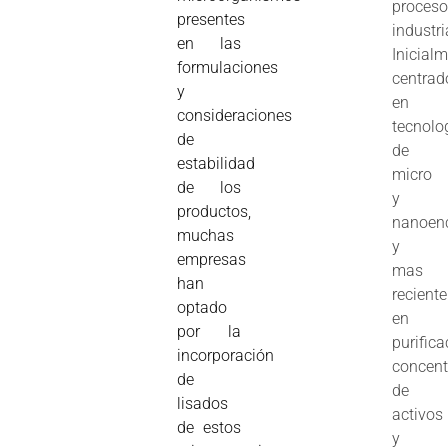
proces
presentes
industri
en las
Inicial
formulaciones
centrad
y
en
consideraciones
tecnolo
de
de
estabilidad
micro
de los
y
productos,
nanoenc
muchas
y
empresas
mas
han
recient
optado
en
por la
purifica
incorporación
concent
de
de
lisados
activos
de estos
y