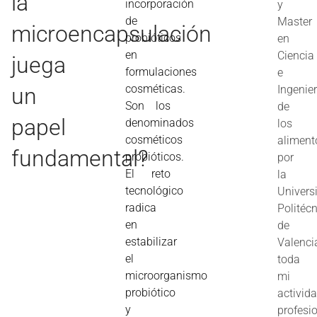
la
incorporación
y
de
Master
microencapsulación
probióticos
en
en
Ciencia
juega
formulaciones
e
cosméticas.
un
Ingenier
Son los
de
papel
denominados
los
cosméticos
aliment
fundamental?
probióticos.
por
El reto
la
tecnológico
Univers
radica
Politéc
en
de
estabilizar
Valenci
el
toda
microorganismo
mi
probiótico
activid
y
profesi