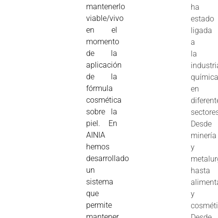
mantenerlo
ha
viable/vivo
estado
en el
ligada
momento
a
de la
la
aplicación
industri
de la
químic
fórmula
en
cosmética
diferent
sobre la
sectore
piel. En
Desde
AINIA
minería
hemos
y
desarrollado
metalur
un
hasta
sistema
aliment
que
y
permite
cosméti
mantener
Desde