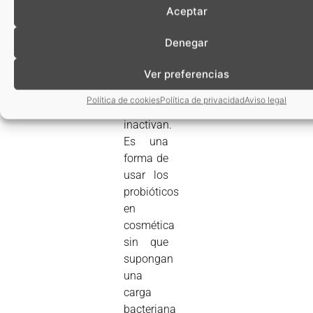
o
Aceptar
postbióticos
son
Denegar
fragmentos
Ver preferencias
de los
probióticos
Política de cookies
Política de privacidad
Aviso legal
que se
inactivan.
Es una
forma de
usar los
probióticos
en
cosmética
sin que
supongan
una
carga
bacteriana