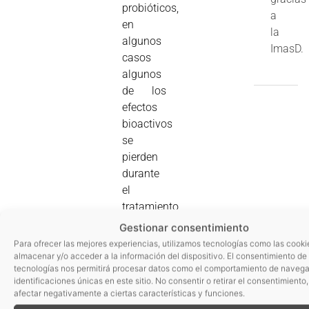
probióticos,
a
en
la
algunos
ImasD.
casos
algunos
de los
efectos
bioactivos
se
pierden
durante
el
tratamiento
de
Gestionar consentimiento
lisado.
Para ofrecer las mejores experiencias, utilizamos tecnologías como las cooki
almacenar y/o acceder a la información del dispositivo. El consentimiento de
Los
tecnologías nos permitirá procesar datos como el comportamiento de navega
identificaciones únicas en este sitio. No consentir o retirar el consentimiento
microorganismos
afectar negativamente a ciertas características y funciones.
lisados