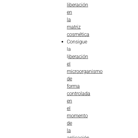
liberación
en
la
matriz
cosmética
Consigue
la
l
iberación
el
microorganismo
de
forma
controlada
en
el
momento
de
la
aplicación