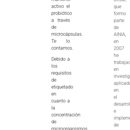
activo el
que
probiótico
formo
a través
parte
de
de
microcápsulas.
AINIA,
Te lo
en
contamos.
2007
he
Debido a
trabaja
los
en
requisitos
investi
de
aplicad
etiquetado
en
en
el
cuanto a
desarro
la
e
concentración
implem
de
de
microorganismos