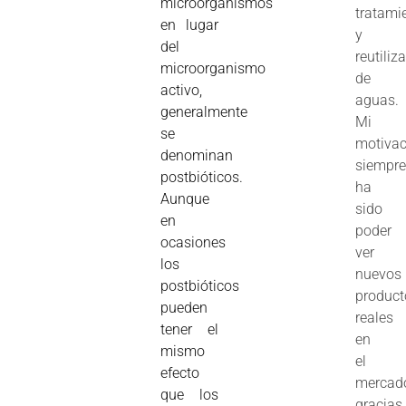
microorganismos
tratami
en lugar
y
del
reutiliz
microorganismo
de
activo,
aguas.
generalmente
Mi
se
motivac
denominan
siempr
postbióticos.
ha
Aunque
sido
en
poder
ocasiones
ver
los
nuevos
postbióticos
product
pueden
reales
tener el
en
mismo
el
efecto
mercad
que los
gracias