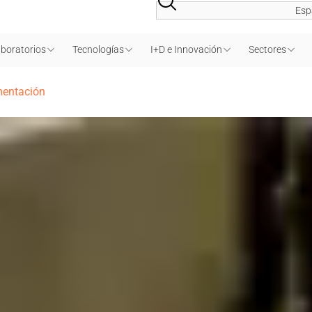
Esp
boratorios
Tecnologías
I+D e Innovación
Sectores
mentación