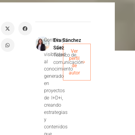
Contribuyo
Eva Sánchez
a dar
Sáez
Ver
visibilidad
Técnico de
perfil
al
comunicación
de
conocimiento
autor
generado
en
proyectos
de I+D+i,
creando
estrategias
y
contenidos
que