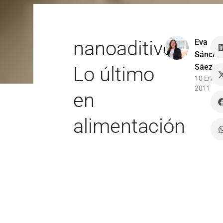
nanoaditivos:
Eva
Sánche
Sáez
Lo último
10 Ene
2011
en
alimentación