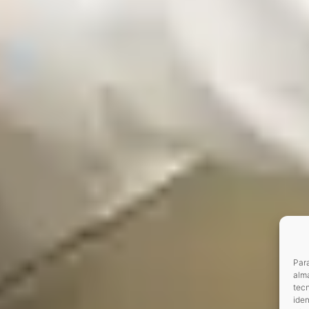
Para
alma
tec
iden