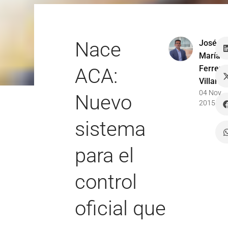
Nace
José
María
Ferrer
ACA:
Villar
04 Nov
Nuevo
2015
sistema
para el
control
oficial que