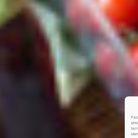
Para
alma
tec
iden