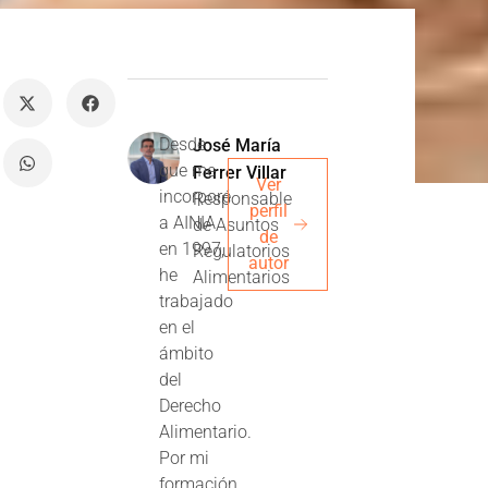
Desde
José María
que me
Ferrer Villar
Ver
incorporé
Responsable
perfil
a AINIA
de Asuntos
de
en 1997,
Regulatorios
autor
he
Alimentarios
trabajado
en el
ámbito
del
Derecho
Alimentario.
Por mi
formación